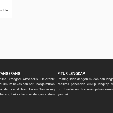
n lalu
TANGERANG
FITUR LENGKAP
nline kategori Aksesoris Elektronik
Posting iklan dengan mudah dan lang
al Umum bekas dan baru harga murah
fasilitas pencarian cukup lengkap 
ne dan cepat laku lokasi Tangerang
profil seller untuk menampilkan semu
barang bekas lainnya dengan sistem
yang aktif.