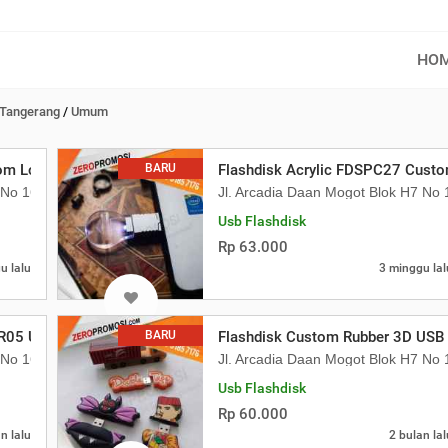
HO
Tangerang
/
Umum
m Logo Souvenir USB Wood Series Ekskl
BARU
Flashdisk Acrylic FDSPC27 Custo
7 No 16 Daan Mogot Km 21. Kecamatan Batuceper Kota Tangerang, Ba
Jl. Arcadia Daan Mogot Blok H7 N
Usb Flashdisk
Rp 63.000
u lalu
3 minggu lal
R05 USB Bracelet Unik untuk Souveni
BARU
Flashdisk Custom Rubber 3D USB 
7 No 16 Daan Mogot Km 21. Kecamatan Batuceper Kota Tangerang, Ba
Jl. Arcadia Daan Mogot Blok H7 N
Usb Flashdisk
Rp 60.000
n lalu
2 bulan lal