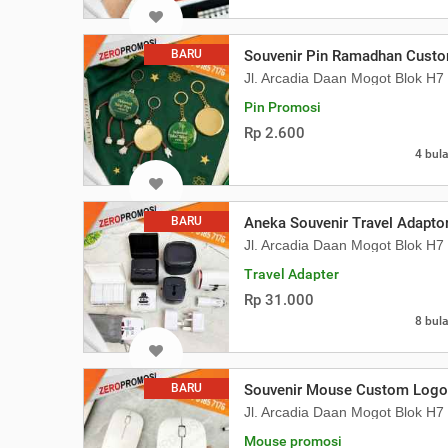
BARU
Souvenir Pin Ramadhan Custom 
Jl. Arcadia Daan Mogot Blok H
Pin Promosi
Rp 2.600
4 bula
BARU
Aneka Souvenir Travel Adapto
Jl. Arcadia Daan Mogot Blok H
Travel Adapter
Rp 31.000
8 bula
BARU
Souvenir Mouse Custom Logo
Jl. Arcadia Daan Mogot Blok H
Mouse promosi