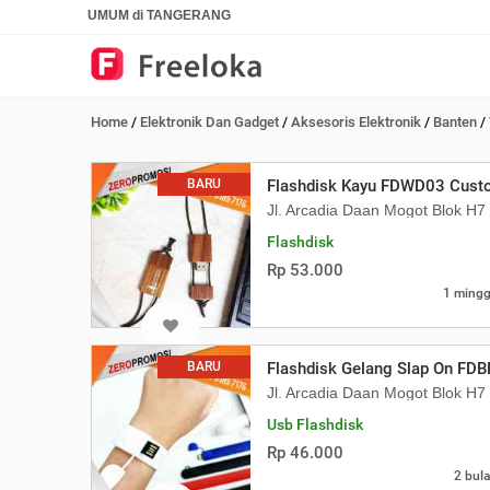
UMUM di TANGERANG
Home
/
Elektronik Dan Gadget
/
Aksesoris Elektronik
/
Banten
/
BARU
Flashdisk Kayu FDWD03 Custo
Jl. Arcadia Daan Mogot Blok H
Flashdisk
Rp 53.000
1 mingg
BARU
Flashdisk Gelang Slap On FDB
Jl. Arcadia Daan Mogot Blok H
Usb Flashdisk
Rp 46.000
2 bula