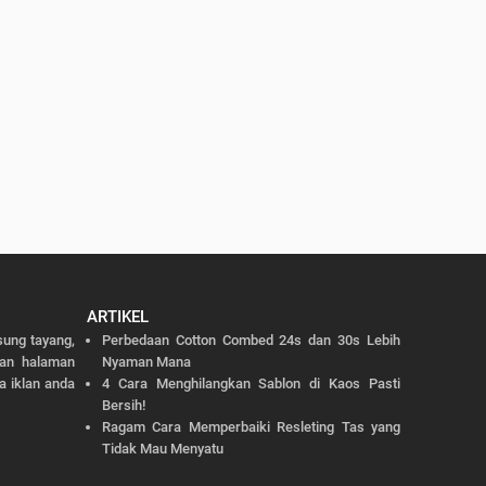
ARTIKEL
sung tayang,
Perbedaan Cotton Combed 24s dan 30s Lebih
dan halaman
Nyaman Mana
a iklan anda
4 Cara Menghilangkan Sablon di Kaos Pasti
Bersih!
Ragam Cara Memperbaiki Resleting Tas yang
Tidak Mau Menyatu