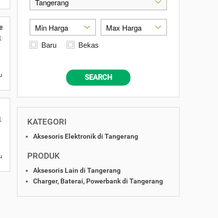
Cetak Logo Custom
nten 15122
o 16 Daan Mogot Km 21. Kecamatan Batuceper Kota Tangerang, Bante
Baru
Bekas
u
SEARCH
m Desain Souvenir Kantorbatuceper Kota Tangerang, Banten 15122
o 16 Daan Mogot Km 21. Kecamatan Batuceper Kota Tangerang, Bante
KATEGORI
Aksesoris Elektronik di Tangerang
PRODUK
u
Aksesoris Lain di Tangerang
Charger, Baterai, Powerbank di Tangerang
nten 15122