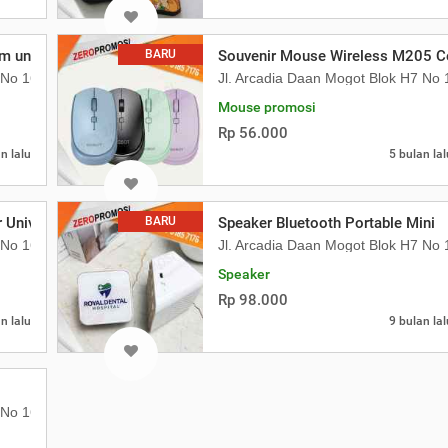
untuk Idul Fitri
BARU
Souvenir Mouse Wireless M205 
7 No 16 Daan Mogot Km 21. Kecamatan Batuceper Kota Tangerang, Ba
Jl. Arcadia Daan Mogot Blok H7 N
Mouse promosi
Rp 56.000
n lalu
5 bulan lal
r Universal Cetak Logo Termurah
BARU
Speaker Bluetooth Portable Mini
7 No 16 Daan Mogot Km 21. Kecamatan Cetak Mug Keramik Bisa Custo
Jl. Arcadia Daan Mogot Blok H7 N
Speaker
Rp 98.000
n lalu
9 bulan lal
7 No 16 Daan Mogot Km 21. Kecamatan Batuceper Kota Tangerang, Ba