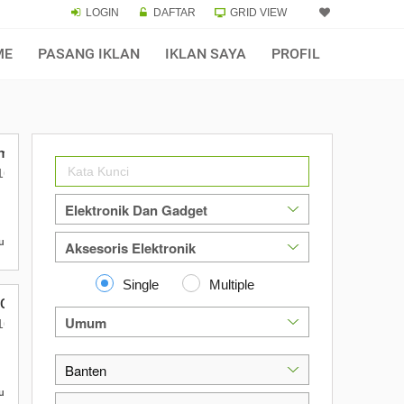
LOGIN
DAFTAR
GRID VIEW
ME
PASANG IKLAN
IKLAN SAYA
PROFIL
m Logo Souvenir USB Corporate Gift
nten 15122
o 16 Daan Mogot Km 21. Kecamatan Batuceper Kota Tangerang, Bante
u
Single
Multiple
Custom Logo Unik untuk Souvenir
nten 15122
o 16 Daan Mogot Km 21. Kecamatan Batuceper Kota Tangerang, Bante
u