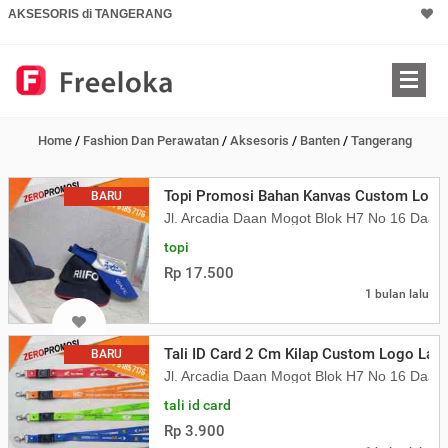
AKSESORIS di TANGERANG
Home
/
Fashion Dan Perawatan
/
Aksesoris
/
Banten
/
Tangerang
Topi Promosi Bahan Kanvas Custom Logo 
BARU
Jl. Arcadia Daan Mogot Blok H7 No 16 Daa
topi
Rp 17.500
1 bulan lalu
Tali ID Card 2 Cm Kilap Custom Logo Lany
BARU
Jl. Arcadia Daan Mogot Blok H7 No 16 Daa
tali id card
Rp 3.900