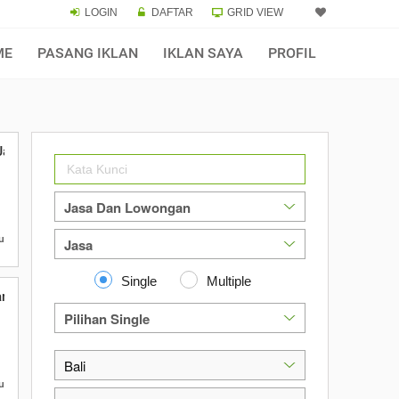
LOGIN
DAFTAR
GRID VIEW
ME
PASANG IKLAN
IKLAN SAYA
PROFIL
 Jam Terapis Wanita Profesional
u
Single
Multiple
, Golden Hand Digital Marketing
u