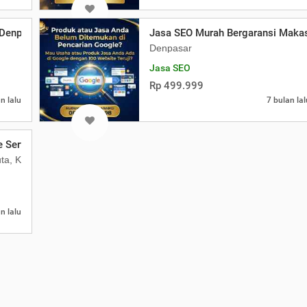
Denpasar Golden Hand Digital Marketin
Jasa SEO Murah Bergaransi Makas
Denpasar
Jasa SEO
Rp 499.999
n lalu
7 bulan lal
Service Spa Kuta, Denpasar, Seminyak
Kuta, Kabupaten Badung, Bali 80361
n lalu