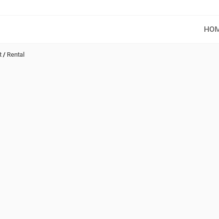
HO
t
/
Rental