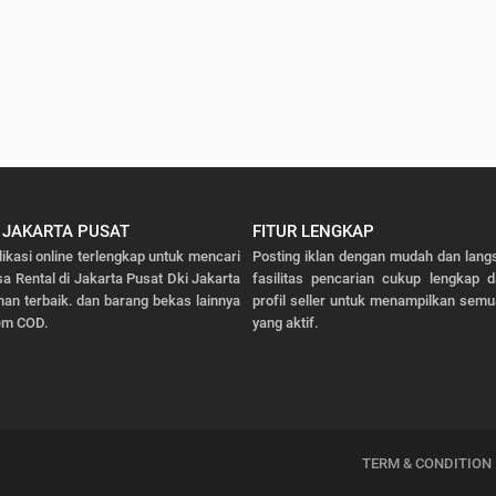
i JAKARTA PUSAT
FITUR LENGKAP
likasi online terlengkap untuk mencari
Posting iklan dengan mudah dan lang
sa Rental di Jakarta Pusat Dki Jakarta
fasilitas pencarian cukup lengkap 
nan terbaik. dan barang bekas lainnya
profil seller untuk menampilkan semu
em COD.
yang aktif.
TERM & CONDITION