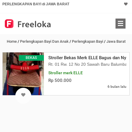
PERLENGKAPAN BAYI di JAWA BARAT
Home
/
Perlengkapan Bayi Dan Anak
/
Perlengkapan Bayi
/
Jawa Barat
Stroller Bekas Merk ELLE Bagus dan Nya
BEKAS
Rt. 01 Rw. 12 No 20 Sawah Baru Balumbang
Stroller merk ELLE
Rp 500.000
6 bulan lalu