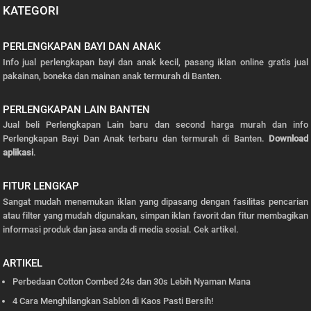
KATEGORI
PERLENGKAPAN BAYI DAN ANAK
Info jual perlengkapan bayi dan anak kecil, pasang iklan online gratis jual
pakainan, boneka dan mainan anak termurah di Banten.
PERLENGKAPAN LAIN BANTEN
Jual beli Perlengkapan Lain baru dan second harga murah dan info
Perlengkapan Bayi Dan Anak terbaru dan termurah di Banten.
Download
aplikasi
.
FITUR LENGKAP
Sangat mudah menemukan iklan yang dipasang dengan fasilitas pencarian
atau filter yang mudah digunakan, simpan iklan favorit dan fitur membagikan
informasi produk dan jasa anda di media sosial.
Cek artikel.
ARTIKEL
Perbedaan Cotton Combed 24s dan 30s Lebih Nyaman Mana
4 Cara Menghilangkan Sablon di Kaos Pasti Bersih!