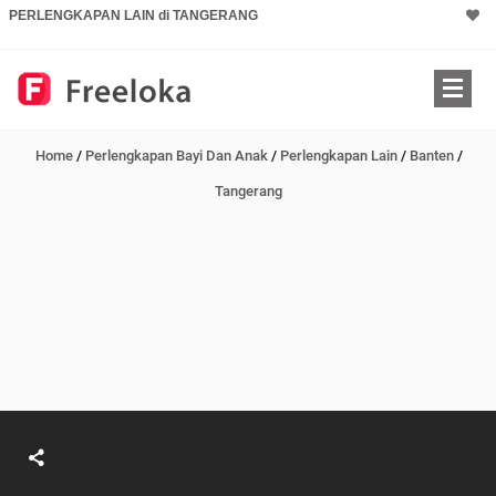
PERLENGKAPAN LAIN di TANGERANG
Home
/
Perlengkapan Bayi Dan Anak
/
Perlengkapan Lain
/
Banten
/
Tangerang