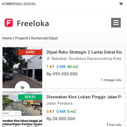
KOMERSIAL DIJUAL
Home
/
Properti
/
Komersial Dijual
Dijual Ruko Strategis 2 Lantai Dekat Kiar
BARU
Jl. Babakan Surabaya Kiaracondong Kota B
1 KT
2 KM
40 m2
Rp 499.000.000
1 minggu lalu
Disewakan Kios Lokasi Pinggir Jalan Per
BEKAS
Jalan Perdana
0 KT
0 KM
0 m2
Rp 28.000.000
3 hari lalu