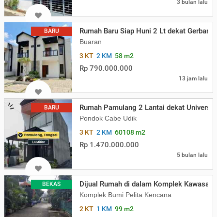
3 bulan lalu
Rumah Baru Siap Huni 2 Lt dekat Gerbang
BARU
Buaran
3 KT
2 KM
58 m2
Rp 790.000.000
13 jam lalu
Rumah Pamulang 2 Lantai dekat Universit
BARU
Pondok Cabe Udik
3 KT
2 KM
60108 m2
Rp 1.470.000.000
5 bulan lalu
Dijual Rumah di dalam Komplek Kawasan
BEKAS
Komplek Bumi Pelita Kencana
2 KT
1 KM
99 m2