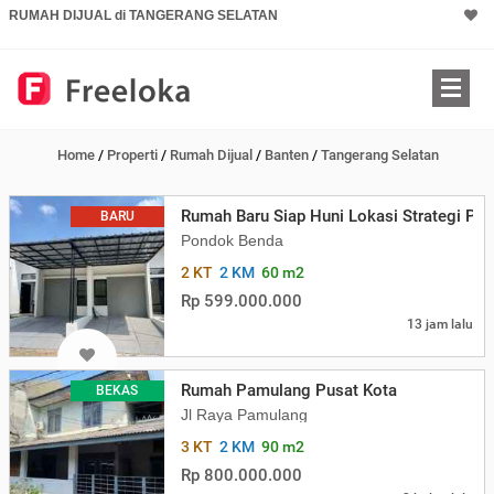
RUMAH DIJUAL di TANGERANG SELATAN
Home
/
Properti
/
Rumah Dijual
/
Banten
/
Tangerang Selatan
Rumah Baru Siap Huni Lokasi Strategi P
BARU
Pondok Benda
2 KT
2 KM
60 m2
Rp 599.000.000
13 jam lalu
Rumah Pamulang Pusat Kota
BEKAS
Jl Raya Pamulang
3 KT
2 KM
90 m2
Rp 800.000.000