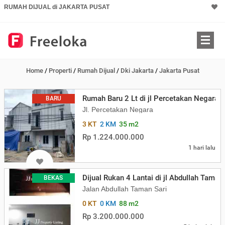
RUMAH DIJUAL di JAKARTA PUSAT
Home
/
Properti
/
Rumah Dijual
/
Dki Jakarta
/
Jakarta Pusat
Rumah Baru 2 Lt di jl Percetakan Negara 
BARU
Jl. Percetakan Negara
3 KT
2 KM
35 m2
Rp 1.224.000.000
1 hari lalu
Dijual Rukan 4 Lantai di jl Abdullah Taman 
BEKAS
Jalan Abdullah Taman Sari
0 KT
0 KM
88 m2
Rp 3.200.000.000