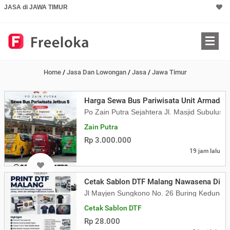
JASA di JAWA TIMUR
Home
/
Jasa Dan Lowongan
/
Jasa
/
Jawa Timur
Harga Sewa Bus Pariwisata Unit Armada J
Po Zain Putra Sejahtera Jl. Masjid Subulus
Zain Putra
Rp 3.000.000
19 jam lalu
Cetak Sablon DTF Malang Nawasena Digita
Jl Mayjen Sungkono No. 26 Buring Kedung
Cetak Sablon DTF
Rp 28.000