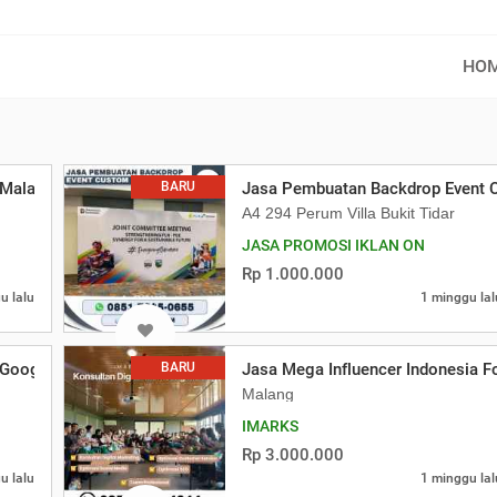
HO
 Malang
BARU
Jasa Pembuatan Backdrop Event
A4 294 Perum Villa Bukit Tidar
JASA PROMOSI IKLAN ON
Rp 1.000.000
u lalu
1 minggu lal
 Google
BARU
Jasa Mega Influencer Indonesia F
Malang
IMARKS
Rp 3.000.000
u lalu
1 minggu lal