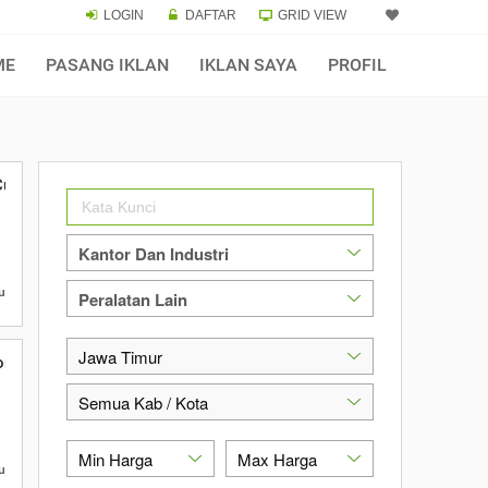
LOGIN
DAFTAR
GRID VIEW
ME
PASANG IKLAN
IKLAN SAYA
PROFIL
 Custom
u
ortuna Imarks
u