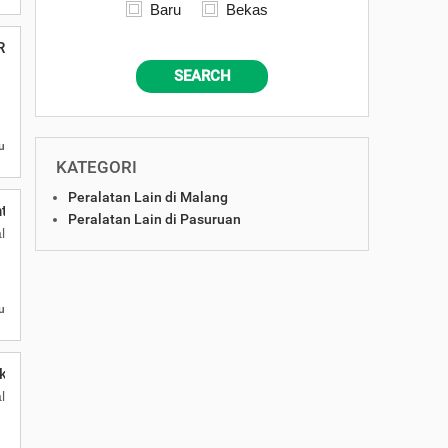
Baru
Bekas
 Ruang Kantor
SEARCH
u
KATEGORI
Peralatan Lain di Malang
tetis Lapangan Profesional
Peralatan Lain di Pasuruan
alang
u
gkap di Malang
alang