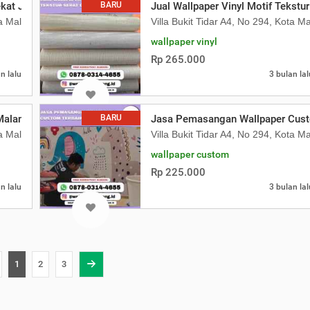
kat Jurusan Rpl
BARU
Jual Wallpaper Vinyl Motif Tekstu
ta Malang
Villa Bukit Tidar A4, No 294, Kota M
wallpaper vinyl
Rp 265.000
n lalu
3 bulan lal
 Malang Raya
BARU
Jasa Pemasangan Wallpaper Cust
ta Malang
Villa Bukit Tidar A4, No 294, Kota M
wallpaper custom
Rp 225.000
n lalu
3 bulan lal
1
2
3