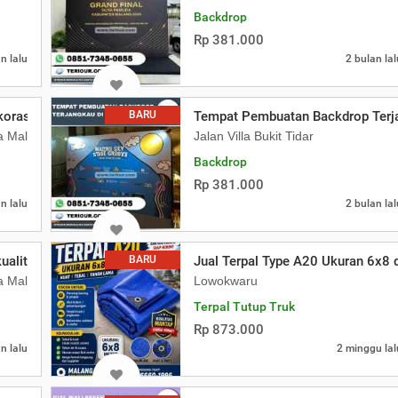
Backdrop
Rp 381.000
n lalu
2 bulan lal
korasi Puskesmas
BARU
Tempat Pembuatan Backdrop Terj
ta Malang
Jalan Villa Bukit Tidar
Backdrop
Rp 381.000
n lalu
2 bulan lal
ualitas Terbaik
BARU
Jual Terpal Type A20 Ukuran 6x8 
ta Malang
Lowokwaru
Terpal Tutup Truk
Rp 873.000
n lalu
2 minggu lal