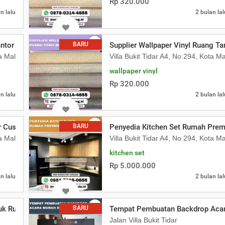
Rp 320.000
n lalu
2 bulan lal
antor di Malang
BARU
Supplier Wallpaper Vinyl Ruang 
ta Malang
Villa Bukit Tidar A4, No 294, Kota M
wallpaper vinyl
Rp 320.000
n lalu
2 bulan lal
r Custom Klinik Anak
BARU
Penyedia Kitchen Set Rumah Prem
ta Malang
Villa Bukit Tidar A4, No 294, Kota M
kitchen set
Rp 5.000.000
n lalu
2 bulan lal
uk Rumah Sakit Hadir Sebagai Vendor W
BARU
Tempat Pembuatan Backdrop Acar
Jalan Villa Bukit Tidar