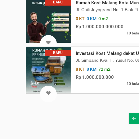
BARU
Rumah Kost Malang Kota Mura
Jl. Chili Joyogrand No. 1 Blok 
0 KT
0 KM
0 m2
Rp 1.000.000.000.000
10 bula
BARU
Investasi Kost Malang dekat 
Jl. Simpang Kyai H. Yusuf No. 
8 KT
8 KM
72 m2
Rp 1.000.000.000
10 bula