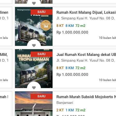
linema, Potensi Sewa Tinggi
BARU
Rumah Kost Malang Dijual, Lokas
08 D, Tasikmadu, Kec Lowokwaru, Kota Malang, Jawa Timur
Jl. Simpang Kyai H. Yusuf No. 08 
8 KT
8 KM
72 m2
Rp 1.000.000.000
n lalu
10 bulan lal
 UMM, Strategis Ramai Mahasiswa
BARU
Jual Rumah Kost Malang dekat UB
08 D, Tasikmadu, Kec Lowokwaru, Kota Malang, Jawa Timur
Jl. Simpang Kyai H. Yusuf No. 08 
8 KT
8 KM
72 m2
Rp 1.000.000.000
n lalu
10 bulan lal
ah Subsidi Model Scandinavian Mojokert
BARU
Rumah Murah Subsidi Mojokerto 
Banjarsari
2 KT
1 KM
72 m2