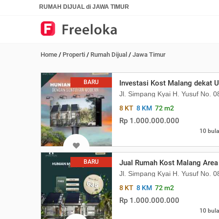
RUMAH DIJUAL di JAWA TIMUR
Home
/
Properti
/
Rumah Dijual
/
Jawa Timur
BARU
Investasi Kost Malang dekat U
Jl. Simpang Kyai H. Yusuf No. 
8 KT
8 KM
72 m2
Rp 1.000.000.000
10 bula
BARU
Jual Rumah Kost Malang Area
Jl. Simpang Kyai H. Yusuf No. 
8 KT
8 KM
72 m2
Rp 1.000.000.000
10 bula