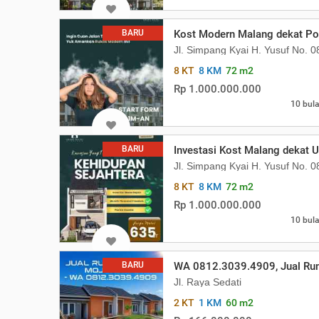
BARU
Kost Modern Malang dekat Po
Jl. Simpang Kyai H. Yusuf No. 
8 KT
8 KM
72 m2
Rp 1.000.000.000
10 bula
BARU
Investasi Kost Malang dekat
Jl. Simpang Kyai H. Yusuf No. 
8 KT
8 KM
72 m2
Rp 1.000.000.000
10 bula
BARU
WA 0812.3039.4909, Jual Rum
Jl. Raya Sedati
2 KT
1 KM
60 m2