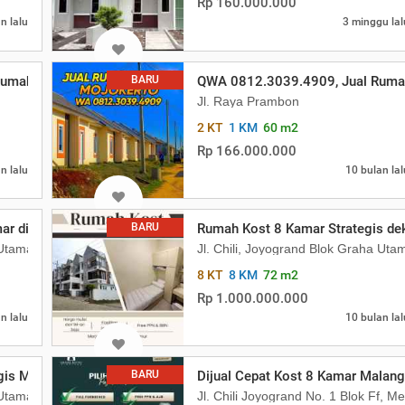
Rp 160.000.000
n lalu
3 minggu lal
umah Lelang BTN Sidoarjo
BARU
QWA 0812.3039.4909, Jual Rumah
Jl. Raya Prambon
2 KT
1 KM
60 m2
Rp 166.000.000
n lalu
10 bulan lal
mar di Malang Kota, dekat Kampus UB
BARU
Rumah Kost 8 Kamar Strategis de
a Utama A01 No. 146, Merjosari, Kec. Lowokwaru, Kota Malang, Jawa T
Jl. Chili, Joyogrand Blok Graha Ut
8 KT
8 KM
72 m2
Rp 1.000.000.000
n lalu
10 bulan lal
egis Malang Kota dekat UB Harga 1M
BARU
Dijual Cepat Kost 8 Kamar Malan
a Utama A01 No. 146, Merjosari, Kec. Lowokwaru, Kota Malang, Jawa T
Jl. Chili Joyogrand No. 1 Blok Ff, 