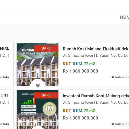
HO
NISMA, Cuan Stabil Tiap Bulan
BARU
Rumah Kost Malang Eksklusif deka
08 D, Tasikmadu, Kec Lowokwaru, Kota Malang, Jawa Timur
Jl. Simpang Kyai H. Yusuf No. 08 
8 KT
8 KM
72 m2
Rp 1.000.000.000
n lalu
10 bulan lal
 UB UMM, Siap Huni Sewa
BARU
Investasi Rumah Kost Malang deka
08 D, Tasikmadu, Kec Lowokwaru, Kota Malang, Jawa Timur
Jl. Simpang Kyai H. Yusuf No. 08 
8 KT
8 KM
72 m2
Rp 1.000.000.000
n lalu
10 bulan lal