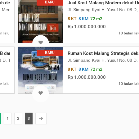
h dekat UB 1 M
BARU
Jual Kost Malang Modern dekat Un
Ff, Merjosari, Kec. Lowokwaru, Kota Malang, Jawa Timur 65144
Jl. Simpang Kyai H. Yusuf No. 08 
8 KT
8 KM
72 m2
Rp 1.000.000.000
n lalu
10 bulan lal
UB dan Polinema, Lokasi Sangat Ramai
BARU
Rumah Kost Malang Strategis de
08 D, Tasikmadu, Kec Lowokwaru, Kota Malang, Jawa Timur
Jl. Simpang Kyai H. Yusuf No. 08 
8 KT
8 KM
72 m2
Rp 1.000.000.000
n lalu
10 bulan lal
1
2
3