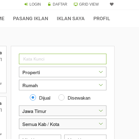
LOGIN
DAFTAR
GRID VIEW
ME
PASANG IKLAN
IKLAN SAYA
PROFIL
t Universitas Negeri Malang
D, Tasikmadu, Kec Lowokwaru, Kota Malang, Jawa Timur
u
Dijual
Disewakan
t Universitas Gajayana
D, Tasikmadu, Kec Lowokwaru, Kota Malang, Jawa Timur
u