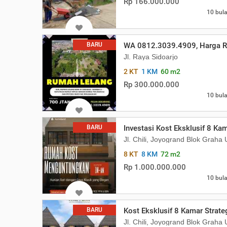
Rp 166.000.000
10 bula
BARU
WA 0812.3039.4909, Harga R
Jl. Raya Sidoarjo
2 KT
1 KM
60 m2
Rp 300.000.000
10 bula
BARU
Investasi Kost Eksklusif 8 Ka
Jl. Chili, Joyogrand Blok Grah
8 KT
8 KM
72 m2
Rp 1.000.000.000
10 bula
BARU
Kost Eksklusif 8 Kamar Strat
Jl. Chili, Joyogrand Blok Grah