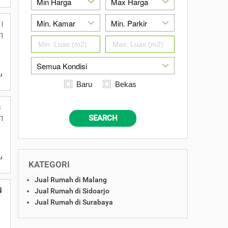
i Hot dekat UIN Maliki 0812-1415
D, Tasikmadu, Kec Lowokwaru, Kota Malang, Jawa Timur
u
Baru
Bekas
 dan UM, Lokasi Investasi Idaman
SEARCH
D, Tasikmadu, Kec Lowokwaru, Kota Malang, Jawa Timur
u
KATEGORI
Jual Rumah di Malang
New Rezanna Garden
Jual Rumah di Sidoarjo
Jual Rumah di Surabaya