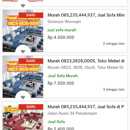
Murah O85,235,444,937, Jual Sofa Minima
BARU
Giriwoyo Wonogiri
jual sofa murah
Rp 4.500.000
2 minggu lalu
Murah O823,3828,OOO5, Toko Mebel di P
BARU
Murah O823, 3828, Ooo5, Toko Mebel Di Po
Jual Sofa Murah
Rp 7.500.000
3 minggu lalu
Murah O85,235,444,937, Jual Sofa di Pek
BARU
Jalan Ayani 34 Pekalongan
Jual Sofa
Rp 5.400.000