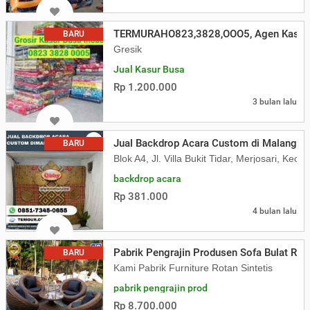
TERMURAHO823,3828,OOO5, Agen Kasur B
BARU
Gresik
Jual Kasur Busa
Rp 1.200.000
3 bulan lalu
Jual Backdrop Acara Custom di Malang
BARU
Blok A4, Jl. Villa Bukit Tidar, Merjosari, K
backdrop acara
Rp 381.000
4 bulan lalu
Pabrik Pengrajin Produsen Sofa Bulat Rota
BARU
Kami Pabrik Furniture Rotan Sintetis
pabrik pengrajin prod
Rp 8.700.000