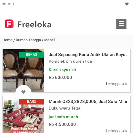
MEBEL
Home
/
Rumah Tangga
/
Mebel
Jual Sepasang Kursi Antik Ukiran Kayu Ja
BEKAS
Komplek pln duren tiga
Kursi kayu ukir
Rp 600.000
1 minggu lalu
Murah O823,3828,0005, Jual Sofa Minimal
BARU
Dukuhwaru Tegal
jual sofa murah
Rp 4.500.000
2 minggu lalu