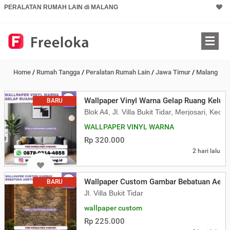
PERALATAN RUMAH LAIN di MALANG
Home
/
Rumah Tangga
/
Peralatan Rumah Lain
/
Jawa Timur
/
Malang
Wallpaper Vinyl Warna Gelap Ruang Kelua
BARU
Blok A4, Jl. Villa Bukit Tidar, Merjosari, K
WALLPAPER VINYL WARNA
Rp 320.000
2 hari lalu
Wallpaper Custom Gambar Bebatuan Aesth
BARU
Jl. Villa Bukit Tidar
wallpaper custom
Rp 225.000