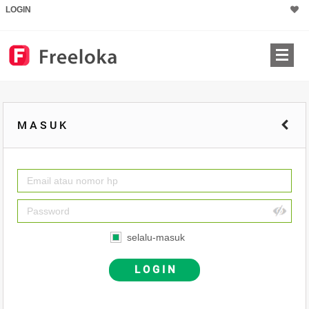
LOGIN
M A S U K
selalu-masuk
L O G I N