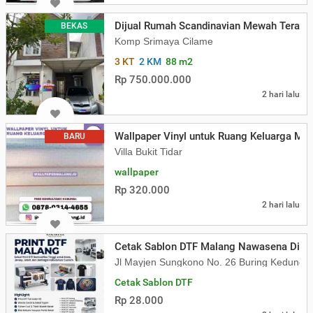
Dijual Rumah Scandinavian Mewah Terawat
BEKAS
Komp Srimaya Cilame
3 KT
2 KM
88 m2
Rp 750.000.000
2 hari lalu
Wallpaper Vinyl untuk Ruang Keluarga Min
BARU
Villa Bukit Tidar
wallpaper
Rp 320.000
2 hari lalu
Cetak Sablon DTF Malang Nawasena Digita
Jl Mayjen Sungkono No. 26 Buring Kedung
Cetak Sablon DTF
Rp 28.000