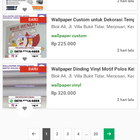
2 hari lalu
Wallpaper Custom untuk Dekorasi Tempat
BARU
Blok A4, Jl. Villa Bukit Tidar, Merjosari, K
wallpaper custom
Rp 225.000
2 hari lalu
Wallpaper Dinding Vinyl Motif Polos Kekin
BARU
Blok A4, Jl. Villa Bukit Tidar, Merjosari, K
wallpaper vinyl
Rp 320.000
2 hari lalu
…
1
2
3
4
20