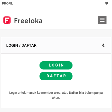
PROFIL
LOGIN / DAFTAR
L O G I N
D A F T A R
Login untuk masuk ke member area, atau Daftar bila belum punya
akun.