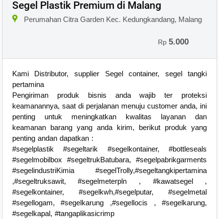
Segel Plastik Premium di Malang
Perumahan Citra Garden Kec. Kedungkandang, Malang
5.000
Rp
Kami Distributor, supplier Segel container, segel tangki
pertamina
Pengiriman produk bisnis anda wajib ter proteksi
keamanannya, saat di perjalanan menuju customer anda, ini
penting untuk meningkatkan kwalitas layanan dan
keamanan barang yang anda kirim, berikut produk yang
penting andan dapatkan :
#segelplastik #segeltarik #segelkontainer, #bottleseals
#segelmobilbox #segeltrukBatubara, #segelpabrikgarments
#segelindustriKimia #segelTrolly,#segeltangkipertamina
,#segeltruksawit, #segelmeterpln , #kawatsegel ,
#segelkontainer, #segelkwh,#segelputar, #segelmetal
#segellogam, #segelkarung ,#segellocis , #segelkarung,
#segelkapal, #tangaplikasicrimp