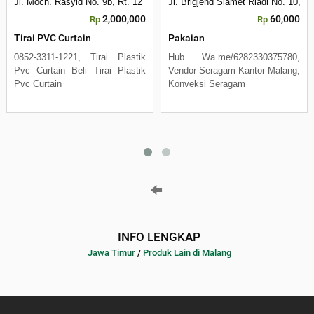
Jl. Moch. Rasyid No. 9b, Rt. 12 Rw. 3, Kelurahan Mulyorejo
Jl. Brigjend Slamet Riadi No. 10, 
2,000,000
60,000
Rp
Rp
Tirai PVC Curtain
Pakaian
0852-3311-1221, Tirai Plastik
Hub. Wa.me/6282330375780,
Pvc Curtain Beli Tirai Plastik
Vendor Seragam Kantor Malang,
Pvc Curtain
Konveksi Seragam
INFO LENGKAP
Jawa Timur
/
Produk Lain di Malang