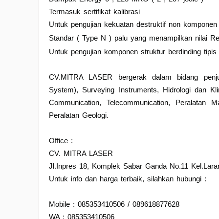
Termasuk sertifikat kalibrasi
Untuk pengujian kekuatan destruktif non komponen b
Standar ( Type N ) palu yang menampilkan nilai R
Untuk pengujian komponen struktur berdinding tipi
CV.MITRA LASER bergerak dalam bidang penjuala
System), Surveying Instruments, Hidrologi dan Kl
Communication, Telecommunication, Peralatan Ma
Peralatan Geologi.
Office :
CV. MITRA LASER
Jl.Inpres 18, Komplek Sabar Ganda No.11 Kel.Lara
Untuk info dan harga terbaik, silahkan hubungi :
Mobile : 085353410506 / 089618877628
WA : 085353410506