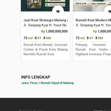
Jual Kost Strategis Malang dekat ITN dan UM, Harga M
Rumah Kost Modern Ma
Jl. Simpang Kyai H. Yusuf No. 08 D, Tasikmadu, Kec Lowok
Jl. Simpang Kyai H. Yu
1,000,000,000
1,000,0
Rp
Rp
72
8
8
72
8
8
m2
KT
KM
m2
KT
KM
Rumah Kost Mewah, Investasi
Peluang Investasi
Cerdas di Pusat Kota Malang
Rumah Kost Graha 
Memiliki Rumah Kost
Highland Investasi Prope
INFO LENGKAP
Jawa Timur
/
Rumah Dijual di Malang