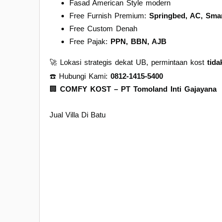
Fasad American Style modern
Free Furnish Premium:
Springbed, AC, Smar
Free Custom Denah
Free Pajak:
PPN, BBN, AJB
🚀 Lokasi strategis dekat UB, permintaan kost
tida
☎️ Hubungi Kami:
0812-1415-5400
🏢
COMFY KOST – PT Tomoland Inti Gajayana
Jual Villa Di Batu