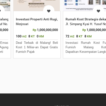
enarik
lang Area Polinema, Investasi Untung Besar
Investasi Properti Anti Rugi, Kost 8 Kamar Selalu Penuh dek
Rumah Kost Strategis dek
waru, Kota Malang, Jawa Timur
suf No. 08 D, Tasikmadu, Kec Lowokwaru, Kota Malang, Jawa Timur
Merjosari
Jl. Simpang Kyai H. Yusuf N
00,000
1,000,000,000
1,000,000,0
Rp
Rp
100
8
0
72
8
8
m2
KT
KM
m2
KT
KM
 Emas
Deal Terbaik di Malang! Beli
Investasi Rumah Kost Ful
Agung
Kost 1 Miliar-an Dapat Gratis
Furnish Malang Kot
rti
Furnish Pajak
Dapatkan Kesempatan Lang