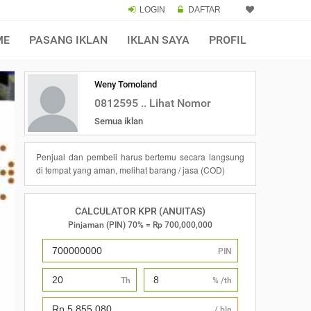
LOGIN
DAFTAR
×
ME
PASANG IKLAN
IKLAN SAYA
PROFIL
Weny Tomoland
0812595 .. Lihat Nomor
Semua iklan
Penjual dan pembeli harus bertemu secara langsung
di tempat yang aman, melihat barang / jasa (COD)
CALCULATOR KPR (ANUITAS)
Pinjaman (PIN) 70% = Rp 700,000,000
PIN
Th
% /th
/ bln