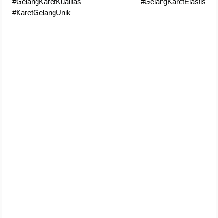
#GelangKaretKualitas #GelangKaretElastis
#KaretGelangUnik