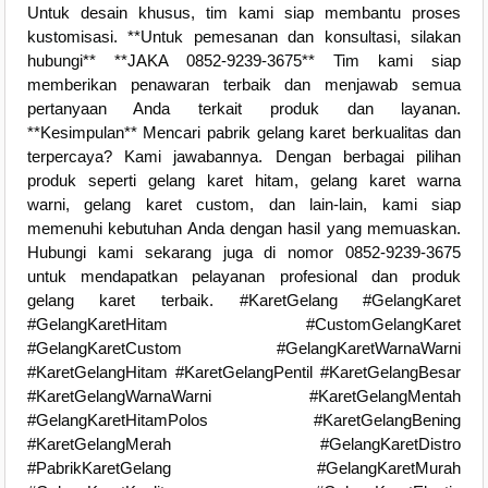
Untuk desain khusus, tim kami siap membantu proses
kustomisasi. **Untuk pemesanan dan konsultasi, silakan
hubungi** **JAKA 0852-9239-3675** Tim kami siap
memberikan penawaran terbaik dan menjawab semua
pertanyaan Anda terkait produk dan layanan.
**Kesimpulan** Mencari pabrik gelang karet berkualitas dan
terpercaya? Kami jawabannya. Dengan berbagai pilihan
produk seperti gelang karet hitam, gelang karet warna
warni, gelang karet custom, dan lain-lain, kami siap
memenuhi kebutuhan Anda dengan hasil yang memuaskan.
Hubungi kami sekarang juga di nomor 0852-9239-3675
untuk mendapatkan pelayanan profesional dan produk
gelang karet terbaik. #KaretGelang #GelangKaret
#GelangKaretHitam #CustomGelangKaret
#GelangKaretCustom #GelangKaretWarnaWarni
#KaretGelangHitam #KaretGelangPentil #KaretGelangBesar
#KaretGelangWarnaWarni #KaretGelangMentah
#GelangKaretHitamPolos #KaretGelangBening
#KaretGelangMerah #GelangKaretDistro
#PabrikKaretGelang #GelangKaretMurah