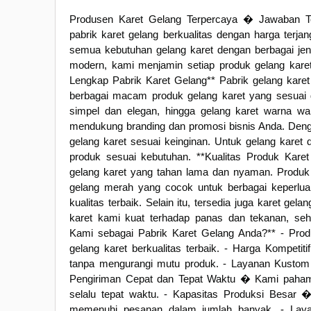
Produsen Karet Gelang Terpercaya � Jawaban Te
pabrik karet gelang berkualitas dengan harga terja
semua kebutuhan gelang karet dengan berbagai jen
modern, kami menjamin setiap produk gelang karet
Lengkap Pabrik Karet Gelang** Pabrik gelang kar
berbagai macam produk gelang karet yang sesuai d
simpel dan elegan, hingga gelang karet warna wa
mendukung branding dan promosi bisnis Anda. Deng
gelang karet sesuai keinginan. Untuk gelang karet 
produk sesuai kebutuhan. **Kualitas Produk Karet
gelang karet yang tahan lama dan nyaman. Produk 
gelang merah yang cocok untuk berbagai keperlua
kualitas terbaik. Selain itu, tersedia juga karet g
karet kami kuat terhadap panas dan tekanan, se
Kami sebagai Pabrik Karet Gelang Anda?** - Prod
gelang karet berkualitas terbaik. - Harga Kompeti
tanpa mengurangi mutu produk. - Layanan Kustom 
Pengiriman Cepat dan Tepat Waktu � Kami paham p
selalu tepat waktu. - Kapasitas Produksi Besar
memenuhi pesanan dalam jumlah banyak. - Laya