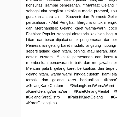
konsultasi sampai pemesanan. **Manfaat Gelang K
sebagai alat pengikat sekaligus media promosi, sou
gunakan antara lain: - Souvenir dan Promosi: Gel
perusahaan. - Alat Pengikat: Berguna untuk mengik
dan Merchandise: Gelang karet warna-warni coco
Fashion: Populer sebagai aksesoris kekinian bagi
hitam dan besar dipakai untuk pengemasan dan pen
Pemesanan gelang karet mudah, langsung hubungi k
seperti gelang karet hitam, bening, atau merah. J
desain custom. **Untuk pemesanan dan konsulta
memberikan penawaran terbaik dan menjawab semu
Mencari pabrik gelang karet berkualitas dan terpe
gelang hitam, warna warni, hingga custom, kami s
terbaik dan gelang karet berkualitas. #Kare
#GelangKaretCustom #GelangKaretWarnaWarni
#KaretGelangWarnaWarni #KaretGelangMentah #G
#GelangKaretDistro #PabrikKaretGelang #Ge
#KaretGelangUnik