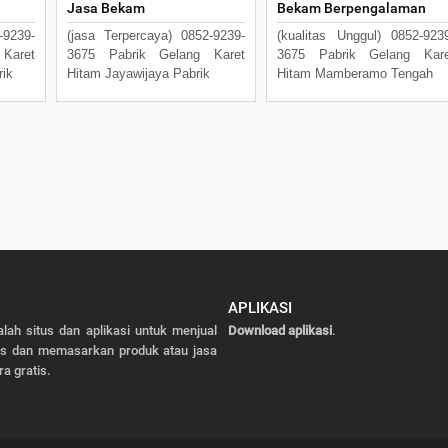
Jasa Bekam
Bekam Berpengalaman
9239-
(jasa Terpercaya) 0852-9239-
(kualitas Unggul) 0852-923
Karet
3675 Pabrik Gelang Karet
3675 Pabrik Gelang Kare
rik
Hitam Jayawijaya Pabrik
Hitam Mamberamo Tengah
APLIKASI
alah situs dan aplikasi untuk menjual
Download aplikasi
.
as dan memasarkan produk atau jasa
ra gratis.