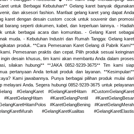
aret untuk Berbagai Kebutuhan** Gelang karet banyak digunakan
venir, dan aksesori fashion. Manfaat gelang karet yang dapat Anda
ang karet dengan desain custom cocok untuk souvenir dan promosi
at barang seperti dokumen, kabel, dan keperluan lainnya. - Hadiah
k untuk berbagai acara dan komunitas. - Gelang Karet sebagai
 anak muda. - Kebutuhan Industri dan Rumah Tangga: Gelang karet
gikatan produk. **Cara Pemesanan Karet Gelang di Pabrik Kami**
ami. Pemesanan praktis dan cepat. Pilih produk sesuai keinginan
ika ingin desain khusus, tim kami akan membantu Anda dalam proses
si, silakan hubungi** **JAKA 0852-9239-3675** Tim kami siap
a pertanyaan Anda terkait produk dan layanan. **Kesimpulan**
rcaya? Kami jawabannya. Punya berbagai pilihan produk mulai dari
iap melayani Anda. Segera hubungi 0852-9239-3675 untuk pelayanan
tGelang #GelangKaret #GelangKaretHitam #CustomGelangKaret
 #KaretGelangHitam #KaretGelangPentil #KaretGelangBesar
elangKaretHitamPolos #KaretGelangBening #KaretGelangMerah
langKaretMurah #GelangKaretKualitas #GelangKaretElastis