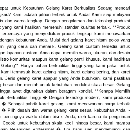
pat untuk Kebutuhan Gelang Karet Berkualitas Sedang mencari
ngkau? Kami adalah pilihan terbaik untuk Anda! Kami siap melayani
is dan warna lengkap. Dengan pengalaman dan teknologi produksi
 yang kami hasilkan memenuhi standar kualitas terbaik. **Produk
et terpercaya yang menyediakan produk lengkap, kami menawarkan
engan kebutuhan Anda. Mulai dari gelang karet hitam polos yang
rni yang ceria dan menarik. Gelang karet custom tersedia untuk
an layanan custom, Anda dapat memilih warna, ukuran, dan desain
distro komunitas maupun karet gelang pentil khusus, kami hadirkan
 Gelang** Hanya bahan berkualitas tinggi yang kami pakai untuk
kami termasuk karet gelang hitam, karet gelang bening, dan karet
n. Jenis gelang karet apapun yang Anda butuhkan, kami pastikan
elang besar dan mentah untuk kebutuhan produksi skala besar. Gelang
hingga awet digunakan dalam beragam kondisi. **Kenapa Memilih
uk Berkualitas Tinggi � Dengan teknologi modern, kami produksi
tif � Sebagai pabrik karet gelang, kami menawarkan harga terbaik
� Pilih desain dan warna gelang karet sesuai kebutuhan Anda. -
entingnya waktu dalam bisnis Anda, oleh karena itu pengiriman
 � Cocok untuk kebutuhan skala kecil hingga besar, kami mampu
nan Pelanggan Profesional � Tim kami siap mendampingi dari