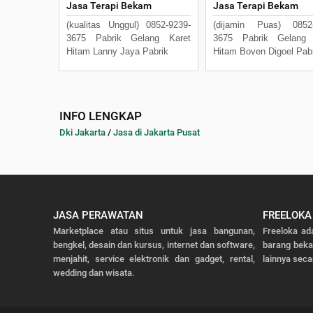
Jasa Terapi Bekam
Jasa Terapi Bekam
(kualitas Unggul) 0852-9239-
(dijamin Puas) 0852-
3675 Pabrik Gelang Karet
3675 Pabrik Gelang 
Hitam Lanny Jaya Pabrik
Hitam Boven Digoel Pab
INFO LENGKAP
Dki Jakarta
/
Jasa di Jakarta Pusat
JASA PERAWATAN
FREELOKA
Marketplace atau situs untuk jasa bangunan,
Freeloka ad
bengkel, desain dan kursus, internet dan software,
barang bek
menjahit, service elektronik dan gadget, rental,
lainnya seca
wedding dan wisata.