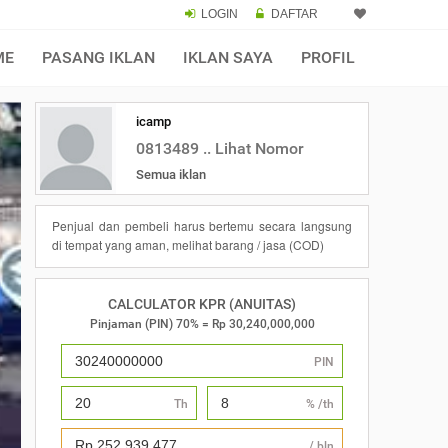
LOGIN
DAFTAR
×
ME
PASANG IKLAN
IKLAN SAYA
PROFIL
icamp
0813489 .. Lihat Nomor
Semua iklan
Penjual dan pembeli harus bertemu secara langsung
di tempat yang aman, melihat barang / jasa (COD)
CALCULATOR KPR (ANUITAS)
Pinjaman (PIN) 70% = Rp 30,240,000,000
PIN
Th
% /th
/ bln