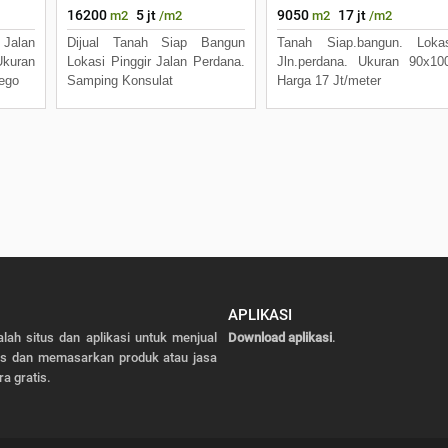
16200
5 jt
9050
17 jt
m2
/m2
m2
/m2
 Jalan
Dijual Tanah Siap Bangun
Tanah Siap.bangun. Lokas
kuran
Lokasi Pinggir Jalan Perdana.
Jln.perdana. Ukuran 90x10
ego
Samping Konsulat
Harga 17 Jt/meter
APLIKASI
alah situs dan aplikasi untuk menjual
Download aplikasi
.
as dan memasarkan produk atau jasa
ra gratis.