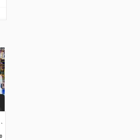
t Malaysia
 Jln.Perdana. Ukuran 90x100. Harga 17 jt
0