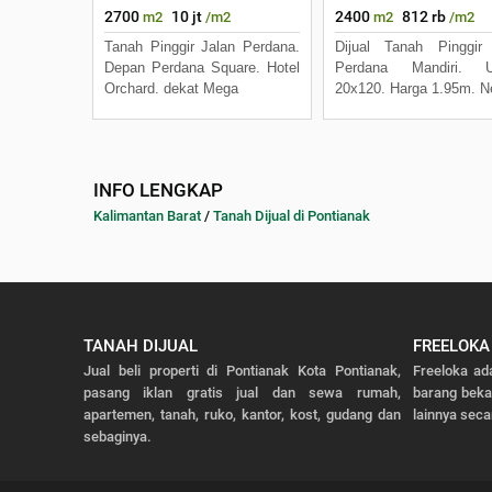
2700
10 jt
2400
812 rb
m2
/m2
m2
/m2
Tanah Pinggir Jalan Perdana.
Dijual Tanah Pinggir
Depan Perdana Square. Hotel
Perdana Mandiri. U
Orchard. dekat Mega
20x120. Harga 1.95m. N
INFO LENGKAP
Kalimantan Barat
/
Tanah Dijual di Pontianak
TANAH DIJUAL
FREELOKA
Jual beli properti di Pontianak Kota Pontianak,
Freeloka ad
pasang iklan gratis jual dan sewa rumah,
barang bek
apartemen, tanah, ruko, kantor, kost, gudang dan
lainnya seca
sebaginya.