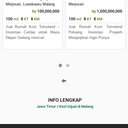
Merjosari, Lowokwaru Malang
Merjosari
100,000,000
1,000,000,000
Rp
Rp
100
8
8
100
8
8
m2
KT
KM
m2
KT
KM
Jual Rumah Kost Tomoland –
Jual Rumah Kost Tomoland
Investasi Cerdas untuk Masa
Peluang Investasi Properti
Depan Sedang mencari
Menjanjikan Ingin Punya
INFO LENGKAP
Jawa Timur
/
Kost Dijual di Malang