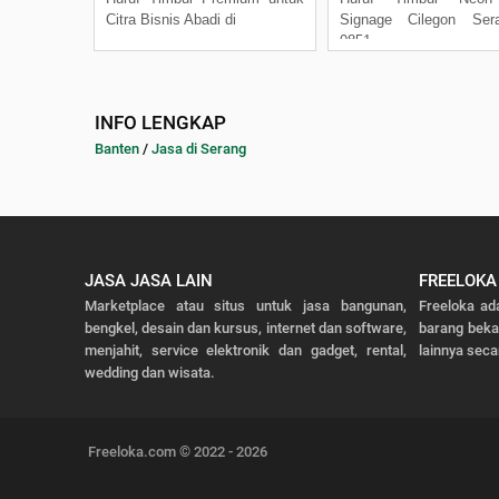
Citra Bisnis Abadi di
Signage Cilegon Ser
0851
INFO LENGKAP
Banten
/
Jasa di Serang
JASA JASA LAIN
FREELOKA
Marketplace atau situs untuk jasa bangunan,
Freeloka ad
bengkel, desain dan kursus, internet dan software,
barang bek
menjahit, service elektronik dan gadget, rental,
lainnya seca
wedding dan wisata.
Freeloka.com © 2022 - 2026