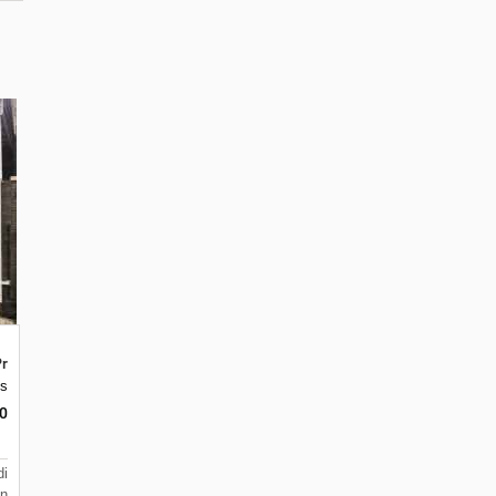
Profesional Serang Cilegon Solusi
bupaten Serang, Banten 42161
1, Lebakwana, Kec. Kramatwatu, Kabupaten Serang, Banten 42161
sa Telaga Luhur No. 40, Rt. 02 Rw01, Lebakwana, Kec. Kramatwatu, Kabupa
0
di
on