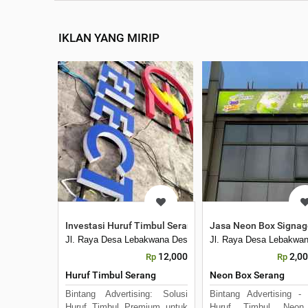
IKLAN YANG MIRIP
Investasi Huruf Timbul Serang Eksklusif Bintang Advert
Jasa Neon Box Signag
Jl. Raya Desa Lebakwana Desa Telaga Luhur No. 64 Rt02, 
Jl. Raya Desa Lebakwan
12,000
2,0
Rp
Rp
Huruf Timbul Serang
Neon Box Serang
Bintang Advertising: Solusi
Bintang Advertising -
Huruf Timbul Premium untuk
Huruf Timbul Neo