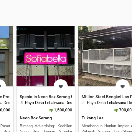
ising
e Profesional Cilegon Serang
Spesialis Neon Box Serang Bintang Advertising
Million Steel Bengkel Las 
Rw. 01, Lebakwana, Kec. Kramatwatu, Kabupaten Serang, Banten 42161
a Desa Telaga Luhur No. 64 Rt02, Rw. 01, Lebakwana, Kec. Kramatwatu, Ka
Jl. Raya Desa Lebakwana Desa Telaga Luhur No. 64 Rt02, Rw. 0
Jl. Raya Desa Lebakwana De
00,000
1,500,000
700,00
Rp
Rp
Neon Box Serang
Tukang Las
 Pusat
Bintang Advertising: Keahlian
Membangun Hunian Impian 
n Box
Neon Box dengan Standar
Wilayah Serang dan Cileg