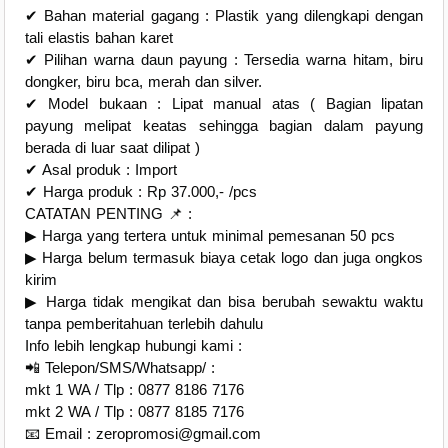
✔ Bahan material gagang : Plastik yang dilengkapi dengan
tali elastis bahan karet
✔ Pilihan warna daun payung : Tersedia warna hitam, biru
dongker, biru bca, merah dan silver.
✔ Model bukaan : Lipat manual atas ( Bagian lipatan
payung melipat keatas sehingga bagian dalam payung
berada di luar saat dilipat )
✔ Asal produk : Import
✔ Harga produk : Rp 37.000,- /pcs
CATATAN PENTING 📌 :
▶ Harga yang tertera untuk minimal pemesanan 50 pcs
▶ Harga belum termasuk biaya cetak logo dan juga ongkos
kirim
▶ Harga tidak mengikat dan bisa berubah sewaktu waktu
tanpa pemberitahuan terlebih dahulu
Info lebih lengkap hubungi kami :
📲 Telepon/SMS/Whatsapp/ :
mkt 1 WA / Tlp : 0877 8186 7176
mkt 2 WA / Tlp : 0877 8185 7176
📧 Email : zeropromosi@gmail.com