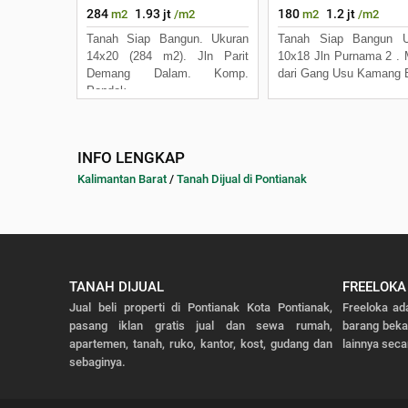
284
1.93 jt
180
1.2 jt
m2
/m2
m2
/m2
Tanah Siap Bangun. Ukuran
Tanah Siap Bangun U
14x20 (284 m2). Jln Parit
10x18 Jln Purnama 2 .
Demang Dalam. Komp.
dari Gang Usu Kamang 
Pondok
INFO LENGKAP
Kalimantan Barat
/
Tanah Dijual di Pontianak
TANAH DIJUAL
FREELOKA
Jual beli properti di Pontianak Kota Pontianak,
Freeloka ad
pasang iklan gratis jual dan sewa rumah,
barang bek
apartemen, tanah, ruko, kantor, kost, gudang dan
lainnya seca
sebaginya.