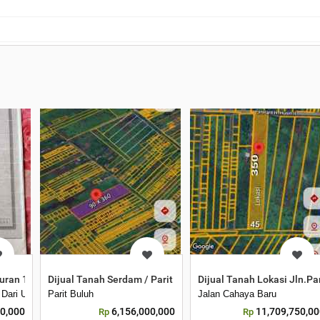
Demang dalam
uran 10x18 Jln Purnama 2
Dijual Tanah Serdam / Parit Buluh Ukuran 90x360. Harga 19
Dijual Tanah Lokasi Jln.P
 Dari Usu Kamang
Parit Buluh
Jalan Cahaya Baru
0,000
6,156,000,000
11,709,750,0
Rp
Rp