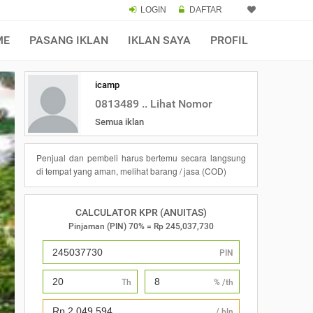
LOGIN
DAFTAR
×
ME
PASANG IKLAN
IKLAN SAYA
PROFIL
icamp
0813489 .. Lihat Nomor
Semua iklan
Penjual dan pembeli harus bertemu secara langsung
di tempat yang aman, melihat barang / jasa (COD)
CALCULATOR KPR (ANUITAS)
Pinjaman (PIN) 70% = Rp 245,037,730
PIN
Th
% /th
/ bln