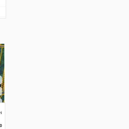
0 Rb/mtr
arit Cahaya Baru. Ukuran 45x350
00