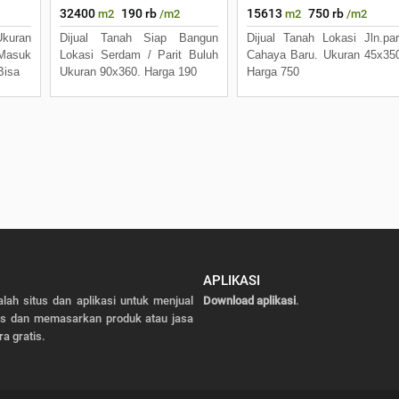
32400
190 rb
15613
750 rb
m2
/m2
m2
/m2
kuran
Dijual Tanah Siap Bangun
Dijual Tanah Lokasi Jln.par
 Masuk
Lokasi Serdam / Parit Buluh
Cahaya Baru. Ukuran 45x35
Bisa
Ukuran 90x360. Harga 190
Harga 750
APLIKASI
alah situs dan aplikasi untuk menjual
Download aplikasi
.
as dan memasarkan produk atau jasa
ra gratis.