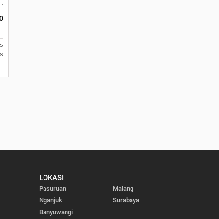
. 12 Rw. 3, Kelurahan Mulyorejo
00
as
as
LOKASI
Pasuruan
Malang
Nganjuk
Surabaya
Banyuwangi