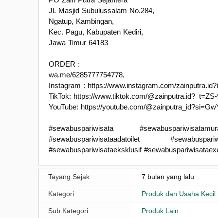
Jl. Masjid Subulussalam No.284,
Ngatup, Kambingan,
Kec. Pagu, Kabupaten Kediri,
Jawa Timur 64183
ORDER :
wa.me/6285777754778,
Instagram : https://www.instagram.com/zainputra
TikTok: https://www.tiktok.com/@zainputra.id?_t=Z
YouTube: https://youtube.com/@zainputra_id?si
#sewabuspariwisata #sewabuspariwisatam
#sewabuspariwisataadatoilet #sewabuspariw
#sewabuspariwisataeksklusif #sewabuspariwisataex
Tayang Sejak
7 bulan yang lalu
Kategori
Produk dan Usaha Kecil
Sub Kategori
Produk Lain