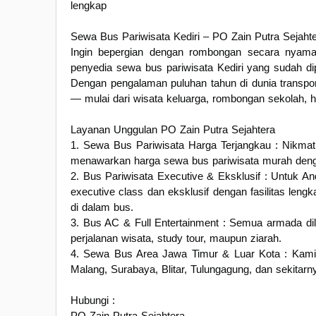
lengkap
Sewa Bus Pariwisata Kediri – PO Zain Putra Sejaht
Ingin bepergian dengan rombongan secara nyama
penyedia sewa bus pariwisata Kediri yang sudah di
Dengan pengalaman puluhan tahun di dunia transpor
— mulai dari wisata keluarga, rombongan sekolah, h
Layanan Unggulan PO Zain Putra Sejahtera
1. Sewa Bus Pariwisata Harga Terjangkau : Nikmati
menawarkan harga sewa bus pariwisata murah dengan
2. Bus Pariwisata Executive & Eksklusif : Untuk A
executive class dan eksklusif dengan fasilitas lengk
di dalam bus.
3. Bus AC & Full Entertainment : Semua armada di
perjalanan wisata, study tour, maupun ziarah.
4. Sewa Bus Area Jawa Timur & Luar Kota : Kami 
Malang, Surabaya, Blitar, Tulungagung, dan sekitarn
Hubungi :
PO Zain Putra Sejahtera