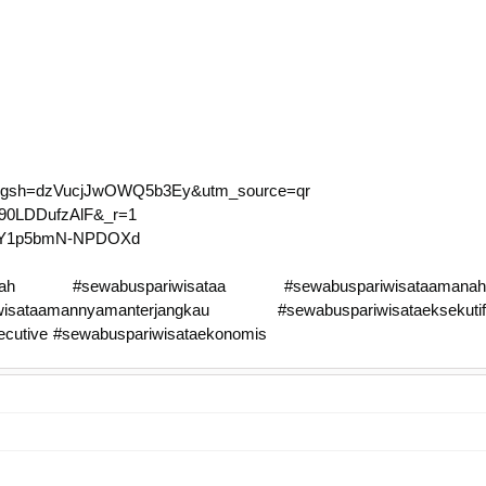
.id?igsh=dzVucjJwOWQ5b3Ey&utm_source=qr
S-90LDDufzAlF&_r=1
=GwY1p5bmN-NPDOXd
urah #sewabuspariwisataa #sewabuspariwisataamanah
isataamannyamanterjangkau #sewabuspariwisataeksekutif
ecutive #sewabuspariwisataekonomis