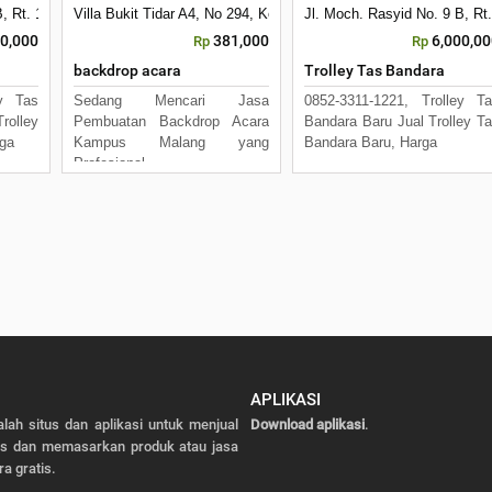
, Rt. 12 Rw. 3, Kelurahan Mulyorejo
Villa Bukit Tidar A4, No 294, Kota Malang
Jl. Moch. Rasyid No. 9 B, Rt
00,000
381,000
6,000,0
Rp
Rp
backdrop acara
Trolley Tas Bandara
ey Tas
Sedang Mencari Jasa
0852-3311-1221, Trolley T
rolley
Pembuatan Backdrop Acara
Bandara Baru Jual Trolley T
ga
Kampus Malang yang
Bandara Baru, Harga
Profesional,
APLIKASI
alah situs dan aplikasi untuk menjual
Download aplikasi
.
as dan memasarkan produk atau jasa
ra gratis.