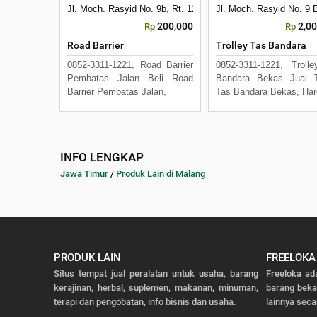
Jl. Moch. Rasyid No. 9b, Rt. 12 Rw. 3, Kelurahan Mulyorejo
Jl. Moch. Rasyid No. 9 B
200,000
2,0
Rp
Rp
Road Barrier
Trolley Tas Bandara
0852-3311-1221, Road Barrier
0852-3311-1221, Troll
Pembatas Jalan Beli Road
Bandara Bekas Jual T
Barrier Pembatas Jalan,
Tas Bandara Bekas, Har
INFO LENGKAP
Jawa Timur
/
Produk Lain di Malang
PRODUK LAIN
FREELOKA
Situs tempat jual peralatan untuk usaha, barang
Freeloka ad
kerajinan, herbal, suplemen, makanan, minuman,
barang bek
terapi dan pengobatan, info bisnis dan usaha.
lainnya seca