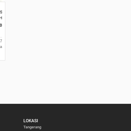
 Set Pembersih Kuku
anten 15122
matan Batuceper Kota Tangerang, Banten 15122
k H7 No 16 Daan Mogot Km 21. Kecamatan Batuceper Kota Tangerang, Bante
0
 7
a
LOKASI
Tangerang