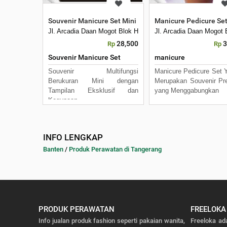
Souvenir Manicure Set Mini MD01 Custom Promosi
Manicure Pedicure Se
Jl. Arcadia Daan Mogot Blok H7 No 16 Daan Mogot Km 21. 
Jl. Arcadia Daan Mogot
28,500
3
Rp
Rp
Souvenir Manicure Set
manicure
Souvenir Multifungsi
Manicure Pedicure Set 
Berukuran Mini dengan
Merupakan Souvenir P
Tampilan Eksklusif dan
yang Menggabungkan
Kegunaan
INFO LENGKAP
Banten
/
Produk Perawatan di Tangerang
PRODUK PERAWATAN
FREELOKA
Info jualan produk fashion seperti pakaian wanita,
Freeloka ad