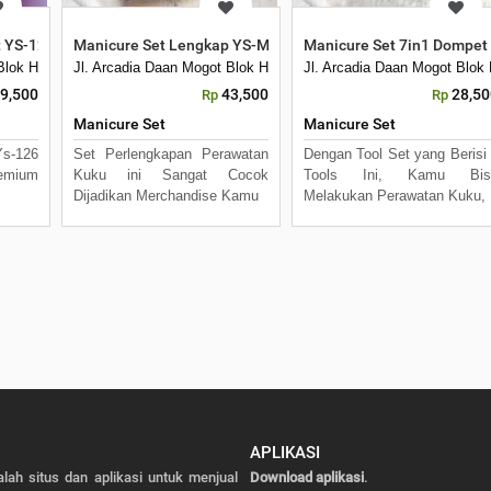
t YS-126 Custom Logo Souvenir Perawatan Prem
Manicure Set Lengkap YS-MRT-CE Cetak Logo
Manicure Set 7in1 Dompet
Kecamatan Batuceper Kota Tangerang, Banten 15122
 Blok H7 No 16 Daan Mogot Km 21. Kecamatan Batuceper Kota Tangerang, B
Jl. Arcadia Daan Mogot Blok H7 No 16 Daan Mogot Km 21. Keca
Jl. Arcadia Daan Mogot Blo
9,500
43,500
28,50
Rp
Rp
Manicure Set
Manicure Set
Ys-126
Set Perlengkapan Perawatan
Dengan Tool Set yang Berisi
remium
Kuku ini Sangat Cocok
Tools Ini, Kamu Bis
Dijadikan Merchandise Kamu
Melakukan Perawatan Kuku,
APLIKASI
alah situs dan aplikasi untuk menjual
Download aplikasi
.