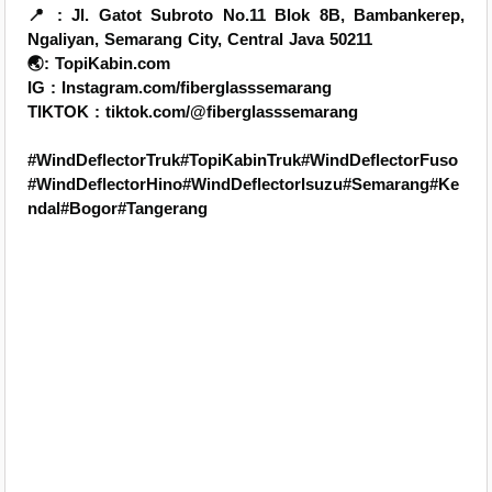
📍 : Jl. Gatot Subroto No.11 Blok 8B, Bambankerep,
Ngaliyan, Semarang City, Central Java 50211
🌏: TopiKabin.com
IG : Instagram.com/fiberglasssemarang
TIKTOK : tiktok.com/@fiberglasssemarang
#WindDeflectorTruk#TopiKabinTruk#WindDeflectorFuso
#WindDeflectorHino#WindDeflectorIsuzu#Semarang#Ke
ndal#Bogor#Tangerang