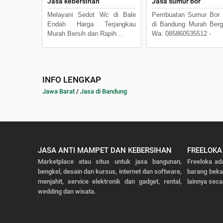
Jasa kebersihan
Jasa sumur bor
Melayani Sedot Wc di Bale
Pembuatan Sumur Bor 
Endah Harga Terjangkau
di Bandung Murah Berg
Murah Bersih dan Rapih ..
Wa. 085860535512 -
INFO LENGKAP
Jawa Barat
/
Jasa di Bandung
JASA ANTI MAMPET DAN KEBERSIHAN
FREELOKA
Marketplace atau situs untuk jasa bangunan,
Freeloka ad
bengkel, desain dan kursus, internet dan software,
barang bek
menjahit, service elektronik dan gadget, rental,
lainnya seca
wedding dan wisata.