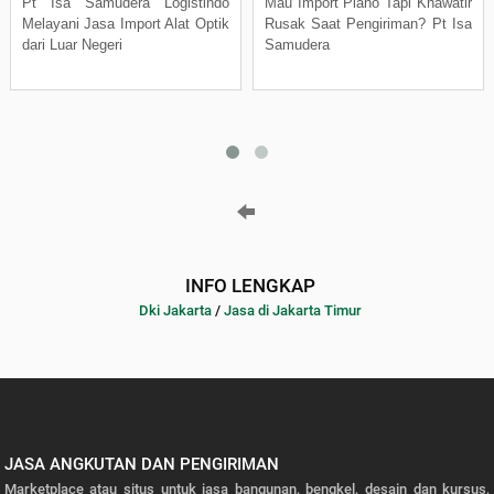
Pt Isa Samudera Logistindo
Mau Import Piano Tapi Khawatir
Melayani Jasa Import Alat Optik
Rusak Saat Pengiriman? Pt Isa
dari Luar Negeri
Samudera
INFO LENGKAP
Dki Jakarta
/
Jasa di Jakarta Timur
JASA ANGKUTAN DAN PENGIRIMAN
Marketplace atau situs untuk jasa bangunan, bengkel, desain dan kursus,