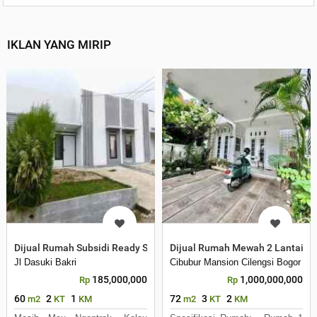
IKLAN YANG MIRIP
Dijual Rumah Subsidi Ready Stock dekat Kampus Ipb Dramaga
Dijual Rumah Mewah 2 Lantai di
Jl Dasuki Bakri
Cibubur Mansion Cilengsi Bogor
185,000,000
1,000,000,000
Rp
Rp
60
2
1
72
3
2
m2
KT
KM
m2
KT
KM