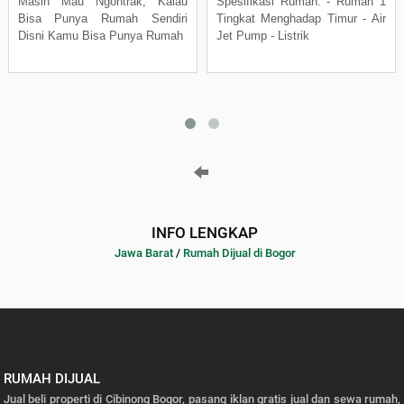
Masih Mau Ngontrak, Kalau
Spesifikasi Rumah: - Rumah 1
Bisa Punya Rumah Sendiri
Tingkat Menghadap Timur - Air
Disni Kamu Bisa Punya Rumah
Jet Pump - Listrik
INFO LENGKAP
Jawa Barat
/
Rumah Dijual di Bogor
RUMAH DIJUAL
Jual beli properti di Cibinong Bogor, pasang iklan gratis jual dan sewa rumah,