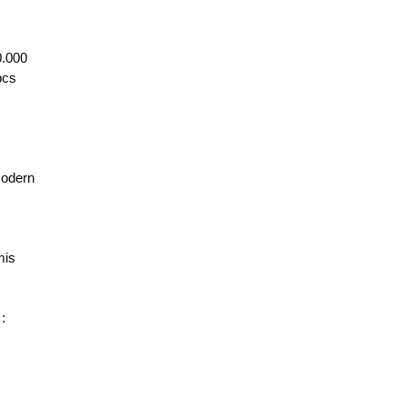
0.000
pcs
modern
mis
: