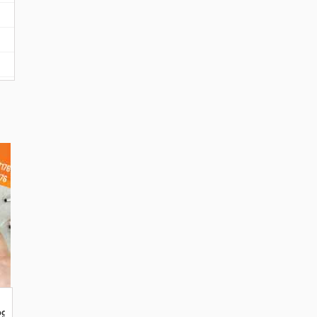
stom
ogo