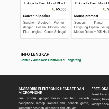
Jl. Arcadia Daan Mogot Blok H7 No 16 Daan Mogot Km 21. 
Jl. Arcadia Daan Mogot
65,000
5
Rp
Rp
Souvenir Speaker
Mouse promosi
Speaker Bluetooth Premium
Souvenir Kantor 
dengan Desain Modern dan
Langsung Dipakai Setiap
Fitur Lengkap, Cocok Sebagai
Mouse Robot m205 Hadi
INFO LENGKAP
Banten
/
Aksesoris Elektronik di Tangerang
AKSESORIS ELEKTRONIK HEADSET DAN
FREELOKA
MICROPHONE
Freeloka ad
Jual produk gadget bekas dan baru seperti
barang bek
handphone, laptop, kamera dslr, console game,
lainnya seca
komputer desktop, aksesoris dan lain-lain.