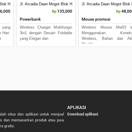
Kecamatan Batuceper Kota Tangerang, Banten 15122
 Blok H7 No 16 Daan Mogot Km 21. Kecamatan Batuceper Kota Tangerang, B
Jl. Arcadia Daan Mogot Blok H7 No 16 Daan Mogot Km 21. Keca
Jl. Arcadia Daan Mogot Blo
6,000
135,000
48,00
Rp
Rp
Powerbank
Mouse promosi
yang
Wireless Charger Multifungsi
Wireless Mouse Mw03 in
 Hari.
3in1 dengan Desain Foldable
Menggunakan Koneks
r
yang Elegan dan
Wireless, Bahan dari Ab
Plastik
APLIKASI
alah situs dan aplikasi untuk menjual
Download aplikasi
.
as dan memasarkan produk atau jasa
ra gratis.