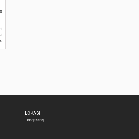
anten 15122
matan Batuceper Kota Tangerang, Banten 15122
k H7 No 16 Daan Mogot Km 21. Kecamatan Batuceper Kota Tangerang, Bante
0
i
i
s
LOKASI
Tangerang