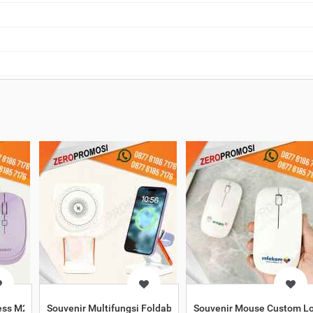
ess M205 Cetak Logo Custom
Souvenir Multifungsi Foldable Wireless Charger CHW01 Cu
Souvenir Mouse Custom L