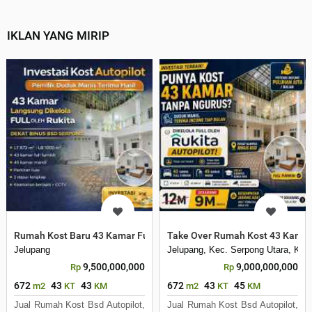
IKLAN YANG MIRIP
Rumah Kost Baru 43 Kamar Full Furnish di BSD Serpong Tangsel
Take Over Rumah Kost 43 Kamar 
Jelupang
Jelupang, Kec. Serpong Utara, Kot
9,500,000,000
9,000,000,000
Rp
Rp
672
43
43
672
43
45
m2
KT
KM
m2
KT
KM
Jual Rumah Kost Bsd Autopilot,
Jual Rumah Kost Bsd Autopilot,