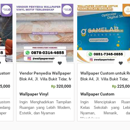
ustom untuk Ruang Meeting
Vendor Penyedia Wallpaper Vinyl Motif Terlengkap
Wallpaper Custom untuk R
Blok A4, Jl. Villa Bukit Tidar, Merjosari, Kec. Lowokwaru, Kota 
Blok A4, Jl. Villa Bukit Tid
5,000
320,000
225,00
Rp
Rp
Wallpaper Vinyl
Wallpaper Custom
ustom
Ingin Menghadirkan Tampilan
Ingin Menciptakan Ruan
Sedang
Ruangan yang Lebih Modern,
Kelas Sekolah yang Lebi
aper
Estetik, dan Nyaman
Nyaman, Menarik, da
Mendukung