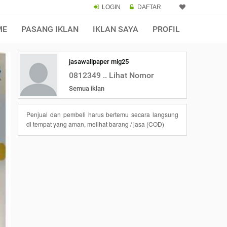
LOGIN
DAFTAR
ME
PASANG IKLAN
IKLAN SAYA
PROFIL
jasawallpaper mlg25
0812349 .. Lihat Nomor
Semua iklan
Penjual dan pembeli harus bertemu secara langsung
di tempat yang aman, melihat barang / jasa (COD)