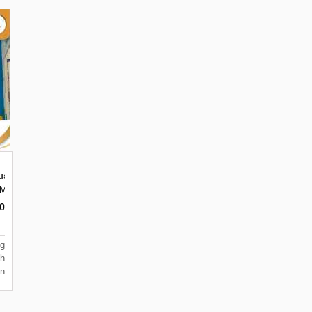
uang Kelas Sekolah
Malang, Jawa Timur 65144
ar, Merjosari, Kec. Lowokwaru, Kota Malang, Jawa Timur 65144
0
g
h
n