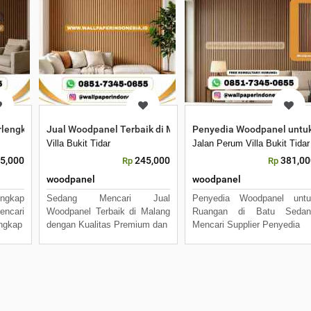
lengkap di Batu
Jual Woodpanel Terbaik di Malang
Penyedia Woodpanel untuk
Villa Bukit Tidar
Jalan Perum Villa Bukit Tida
5,000
245,000
381,00
Rp
Rp
woodpanel
woodpanel
engkap
Sedang Mencari Jual
Penyedia Woodpanel untu
ncari
Woodpanel Terbaik di Malang
Ruangan di Batu Sedan
ngkap
dengan Kualitas Premium dan
Mencari Supplier Penyedia