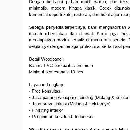
Dengan berbagai pilihan motif, warna, dan tekst
minimalis, modern, hingga klasik. Cocok digunak
komersial seperti kafe, restoran, dan hotel agar ru
Sebagai penyedia terpercaya, kami menghadirkan wo
mudah dibersihkan dan dirawat. Kami juga melay
mendapatkan produk terbaik di mana pun berada. T
sekitarnya dengan tenaga profesional serta hasil p
Detail Woodpanel:
Bahan: PVC berkualitas premium
Minimal pemesanan: 10 pcs
Layanan Lengkap:
• Free konsultasi
• Jasa pasang woodpanel dinding (Malang & sekitar
• Jasa survei lokasi (Malang & sekitarnya)
• Finishing interior
• Pengiriman keseluruh Indonesia
Wujudkan ruang tamu impian Anda menjadi lebih