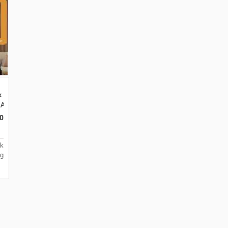
 Ruangan di Batu
r A4, Merjosari, Kec. Lowokwaru, Kota Malang
0
k
g