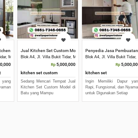
tchen Set Custom Berkualitas
Jual Kitchen Set Custom Model di Batu
Penyedia Jasa Pembuatan 
 Tidar, Merjosari, Kec. Lowokwaru, Kota Malang, Jawa Timur 65144
Blok A4, Jl. Villa Bukit Tidar, Merjosari, Kec. Lowokwaru, Kota 
Blok A4, Jl. Villa Bukit Tid
00,000
5,000,000
5,000,0
Rp
Rp
t
kitchen set custom
kitchen set
 yang
Sedang Mencari Tempat Jual
Ingin Memiliki Dapur yan
Nyaman
Kitchen Set Custom Model di
Rapi, Fungsional, dan Nyam
Batu yang Mampu
untuk Digunakan Setiap