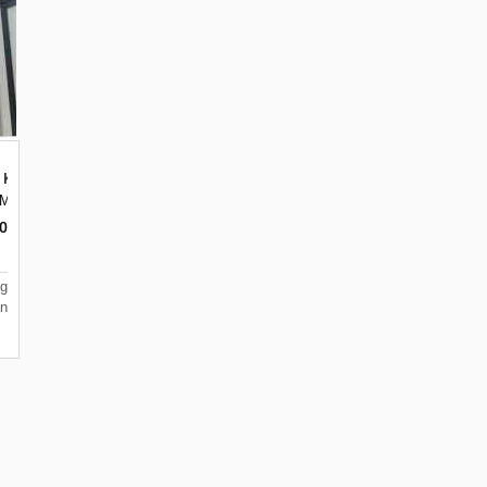
Kitchen Set Terpercaya di Malang
Malang, Jawa Timur 65144
ar, Merjosari, Kec. Lowokwaru, Kota Malang, Jawa Timur 65144
00
g
an