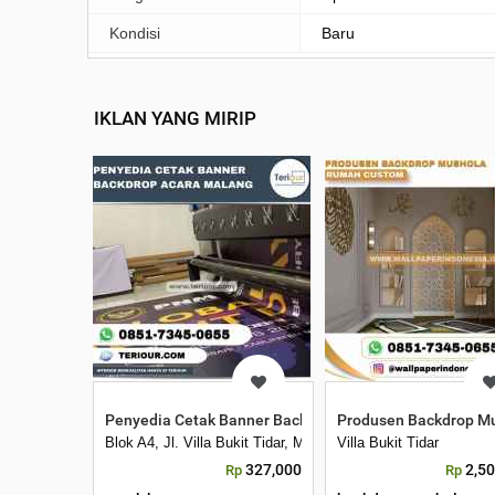
Kondisi
Baru
IKLAN YANG MIRIP
Penyedia Cetak Banner Backdrop Acara Malang
Produsen Backdrop M
Blok A4, Jl. Villa Bukit Tidar, Merjosari, Kec. Lowokwaru, 
Villa Bukit Tidar
327,000
2,5
Rp
Rp