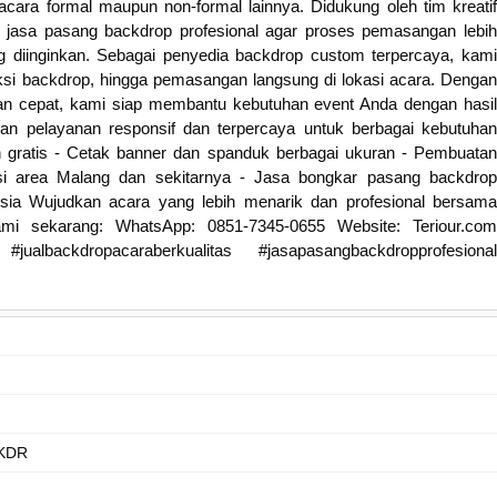
 acara formal maupun non-formal lainnya. Didukung oleh tim kreatif
 jasa pasang backdrop profesional agar proses pemasangan lebih
ng diinginkan. Sebagai penyedia backdrop custom terpercaya, kami
uksi backdrop, hingga pemasangan langsung di lokasi acara. Dengan
anan cepat, kami siap membantu kebutuhan event Anda dengan hasil
n pelayanan responsif dan terpercaya untuk berbagai kebutuhan
n gratis - Cetak banner dan spanduk berbagai ukuran - Pembuatan
i area Malang dan sekitarnya - Jasa bongkar pasang backdrop
esia Wujudkan acara yang lebih menarik dan profesional bersama
mi sekarang: WhatsApp: 0851-7345-0655 Website: Teriour.com
#jualbackdropacaraberkualitas #jasapasangbackdropprofesional
KDR