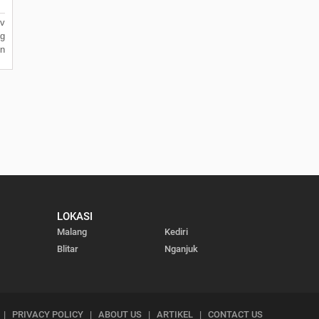
v
g
n
LOKASI
Malang
Kediri
Blitar
Nganjuk
|
PRIVACY POLICY
|
ABOUT US
|
ARTIKEL
|
CONTACT US