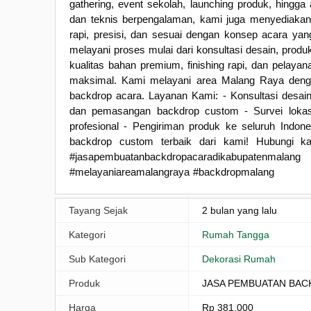
gathering, event sekolah, launching produk, hingga
dan teknis berpengalaman, kami juga menyediakan
rapi, presisi, dan sesuai dengan konsep acara ya
melayani proses mulai dari konsultasi desain, prod
kualitas bahan premium, finishing rapi, dan pelay
maksimal. Kami melayani area Malang Raya denga
backdrop acara. Layanan Kami: - Konsultasi desai
dan pemasangan backdrop custom - Survei lokas
profesional - Pengiriman produk ke seluruh Indon
backdrop custom terbaik dari kami! Hubungi ka
#jasapembuatanbackdropacaradikabupatenmalang 
#melayaniareamalangraya #backdropmalang
Tayang Sejak
2 bulan yang lalu
Kategori
Rumah Tangga
Sub Kategori
Dekorasi Rumah
Produk
JASA PEMBUATAN BAC
Harga
Rp 381.000