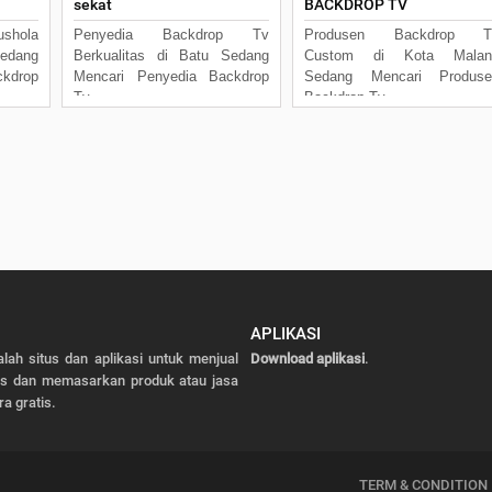
sekat
BACKDROP TV
shola
Penyedia Backdrop Tv
Produsen Backdrop T
dang
Berkualitas di Batu Sedang
Custom di Kota Malan
kdrop
Mencari Penyedia Backdrop
Sedang Mencari Produse
Tv
Backdrop Tv
APLIKASI
alah situs dan aplikasi untuk menjual
Download aplikasi
.
as dan memasarkan produk atau jasa
ra gratis.
TERM & CONDITION