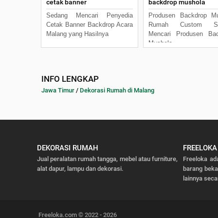
cetak banner
backdrop mushola
Sedang Mencari Penyedia
Produsen Backdrop Mu
Cetak Banner Backdrop Acara
Rumah Custom Se
Malang yang Hasilnya
Mencari Produsen Bac
Mushola
INFO LENGKAP
Jawa Timur
/
Dekorasi Rumah di Malang
DEKORASI RUMAH
FREELOKA
Jual peralatan rumah tangga, mebel atau furniture,
Freeloka ad
alat dapur, lampu dan dekorasi.
barang bek
lainnya seca
Freeloka.com © 2022 - 2026