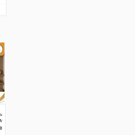
tom di Kota Malang
ar, Merjosari, Kec. Lowokwaru, Kota Malang, Jawa Timur 65144
00