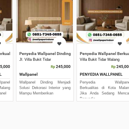
rkualitas di Kota Malang
Penyedia Wallpanel Dinding Terlengkap di Surabaya
Penyedia Wallpanel Berkua
Jl. Villa Bukit Tidar
Villa Bukit Tidar Malang
5,000
245,000
245,00
Rp
Rp
L
Wallpanel
PENYEDIA WALLPANEL
anel
Wallpanel Dinding Menjadi
Penyedia Wallpane
Malang
Solusi Dekorasi Interior yang
Berkualitas di Kota Mala
anel
Mampu Memberikan
Jika Anda Sedang Mencar
Penyedia