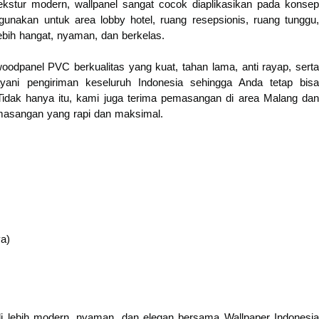
tekstur modern, wallpanel sangat cocok diaplikasikan pada konsep
igunakan untuk area lobby hotel, ruang resepsionis, ruang tunggu,
ebih hangat, nyaman, dan berkelas.
odpanel PVC berkualitas yang kuat, tahan lama, anti rayap, serta
yani pengiriman keseluruh Indonesia sehingga Anda tetap bisa
idak hanya itu, kami juga terima pemasangan di area Malang dan
emasangan yang rapi dan maksimal.
ya)
i lebih modern, nyaman, dan elegan bersama Wallpaper Indonesia