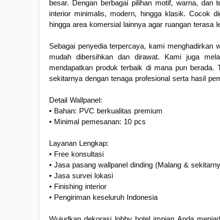
besar. Dengan berbagai pilihan motif, warna, dan 
interior minimalis, modern, hingga klasik. Cocok d
hingga area komersial lainnya agar ruangan terasa l
Sebagai penyedia terpercaya, kami menghadirkan wo
mudah dibersihkan dan dirawat. Kami juga mela
mendapatkan produk terbaik di mana pun berada. T
sekitarnya dengan tenaga profesional serta hasil p
Detail Wallpanel:
• Bahan: PVC berkualitas premium
• Minimal pemesanan: 10 pcs
Layanan Lengkap:
• Free konsultasi
• Jasa pasang wallpanel dinding (Malang & sekitarn
• Jasa survei lokasi
• Finishing interior
• Pengiriman keseluruh Indonesia
Wujudkan dekorasi lobby hotel impian Anda menjad