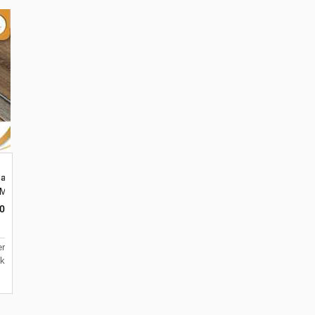
ualitas untuk Kafe
Malang, Jawa Timur 65144
ar, Merjosari, Kec. Lowokwaru, Kota Malang, Jawa Timur 65144
0
r
uk