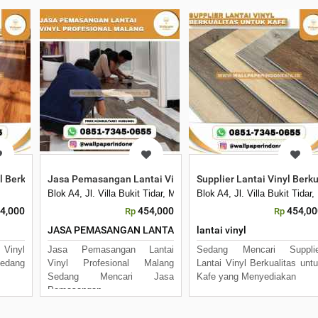
yl Berkualitas di Malang
Jasa Pemasangan Lantai Vinyl Profesional Malang
Supplier Lantai Vinyl Berk
Blok A4, Jl. Villa Bukit Tidar, Merjosari, Kec. Lowokwaru, Kota 
Blok A4, Jl. Villa Bukit Tid
4,000
454,000
454,00
Rp
Rp
JASA PEMASANGAN LANTA
lantai vinyl
Vinyl
Jasa Pemasangan Lantai
Sedang Mencari Supplie
Sedang
Vinyl Profesional Malang
Lantai Vinyl Berkualitas unt
Sedang Mencari Jasa
Kafe yang Menyediakan
Pemasangan