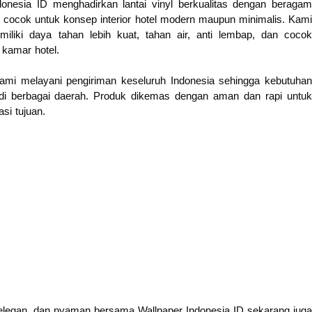
Indonesia ID menghadirkan lantai vinyl berkualitas dengan beragam
g cocok untuk konsep interior hotel modern maupun minimalis. Kami
iliki daya tahan lebih kuat, tahan air, anti lembap, dan cocok
 kamar hotel.
ami melayani pengiriman keseluruh Indonesia sehingga kebutuhan
 di berbagai daerah. Produk dikemas dengan aman dan rapi untuk
si tujuan.
 elegan, dan nyaman bersama Wallpaper Indonesia ID sekarang juga