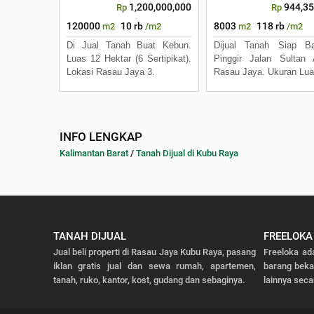
1,200,000,000
944,35
Rp
Rp
120000
10 rb
8003
118 rb
m2
/m2
m2
/m2
Di Jual Tanah Buat Kebun.
Dijual Tanah Siap Ba
Luas 12 Hektar (6 Sertipikat).
Pinggir Jalan Sultan
Lokasi Rasau Jaya 3.
Rasau Jaya. Ukuran Lu
INFO LENGKAP
Kalimantan Barat
/
Tanah Dijual di Kubu Raya
TANAH DIJUAL
FREELOKA
Jual beli properti di Rasau Jaya Kubu Raya, pasang
Freeloka ad
iklan gratis jual dan sewa rumah, apartemen,
barang bek
tanah, ruko, kantor, kost, gudang dan sebaginya.
lainnya seca