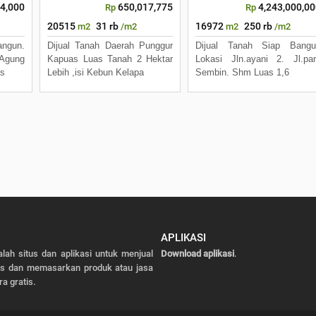
4,000
650,017,775
4,243,000,0
Rp
Rp
20515
31 rb
16972
250 rb
m2
/m2
m2
/m2
ngun.
Dijual Tanah Daerah Punggur
Dijual Tanah Siap Bangu
 Agung
Kapuas Luas Tanah 2 Hektar
Lokasi Jln.ayani 2. Jl.par
as
Lebih ,isi Kebun Kelapa
Sembin. Shm Luas 1,6
APLIKASI
alah situs dan aplikasi untuk menjual
Download aplikasi
.
as dan memasarkan produk atau jasa
ra gratis.