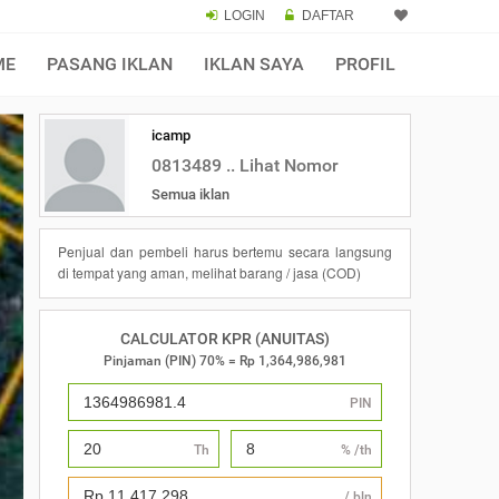
LOGIN
DAFTAR
×
ME
PASANG IKLAN
IKLAN SAYA
PROFIL
icamp
0813489 .. Lihat Nomor
Semua iklan
Penjual dan pembeli harus bertemu secara langsung
di tempat yang aman, melihat barang / jasa (COD)
CALCULATOR KPR (ANUITAS)
Pinjaman (PIN) 70% = Rp 1,364,986,981
PIN
Th
% /th
/ bln