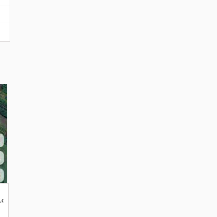
Lebih
okasi Jln.Ayani 2. jl.parit Sembin. Shm