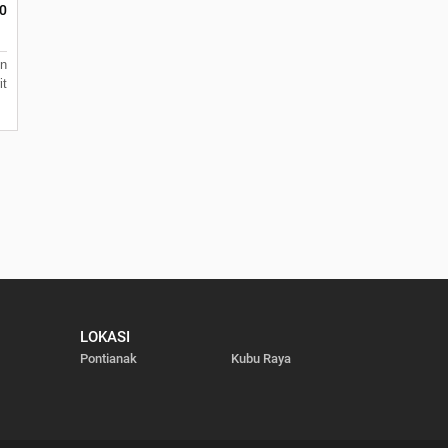
00
n
it
LOKASI
Pontianak
Kubu Raya