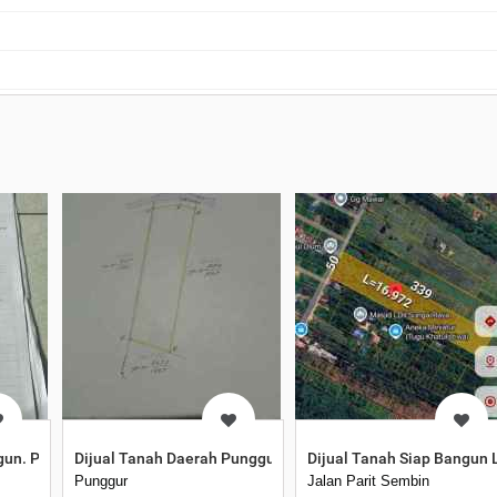
gun. Pinggir Jalan Sultan Agung Rasau Jaya
Dijual Tanah Daerah Punggur Kapuas Luas Tanah 2 Hektar 
Dijual Tanah Siap Bangun L
Punggur
Jalan Parit Sembin