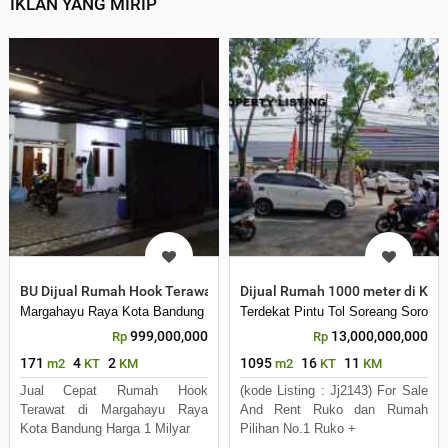
IKLAN YANG MIRIP
BU Dijual Rumah Hook Terawat di Margahayu Raya Kota Bandung
Dijual Rumah 1000 meter di Ka
Margahayu Raya Kota Bandung
Terdekat Pintu Tol Soreang Soroja
999,000,000
13,000,000,000
Rp
Rp
171
4
2
1095
16
11
m2
KT
KM
m2
KT
KM
Jual Cepat Rumah Hook
(kode Listing : Jj2143) For Sale
Terawat di Margahayu Raya
And Rent Ruko dan Rumah
Kota Bandung Harga 1 Milyar
Pilihan No.1 Ruko +