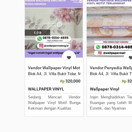
Vendor Wallpaper Vinyl Motif Bunga Kekinian
Vendor Penyedia Wallp
Blok A4, Jl. Villa Bukit Tidar, Merjosari, Kec. Lowokwaru, 
Blok A4, Jl. Villa Bukit
320,000
32
Rp
Rp
WALLPAPER VINYL
Wallpaper Vinyl
Sedang Mencari Vendor
Ingin Menghadirkan Ta
Wallpaper Vinyl Motif Bunga
Ruangan yang Lebih M
Kekinian dengan Kualitas
Estetik, dan Nyaman