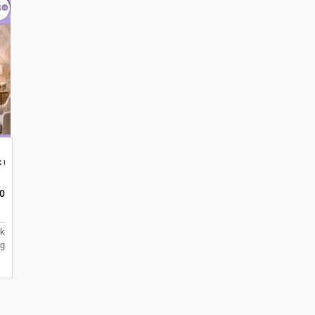
ik untuk Ruang Tamu
ta Malang
0
ik
g