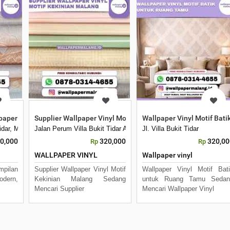
aper Vinyl Motif Terlengkap
Supplier Wallpaper Vinyl Motif Kekinian Malang
Wallpaper Vinyl Motif Bat
Kota Malang, Jawa Timur 65144
 Tidar, Merjosari, Kec. Lowokwaru, Kota Malang, Jawa Timur 65144
Jalan Perum Villa Bukit Tidar A4, Merjosari, Kec. Lowokwaru, Ko
Jl. Villa Bukit Tidar
0,000
320,000
320,00
Rp
Rp
WALLPAPER VINYL
Wallpaper vinyl
mpilan
Supplier Wallpaper Vinyl Motif
Wallpaper Vinyl Motif Bat
odern,
Kekinian Malang Sedang
untuk Ruang Tamu Sedan
Mencari Supplier
Mencari Wallpaper Vinyl