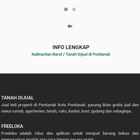
INFO LENGKAP
Kalimantan Barat
/
Tanah Dijual di Pontianak
TANAH DIJUAL
Jual beli properti di Pontianak Kota Pontianak, pasang iklan gratis jual dan
sewa rumah, apartemen, tanah, ruko, kantor, kost, gudang dan sebaginya.
FREELOKA
Freeloka adalah situs dan aplikasi untuk menjual barang bekas dan
memasarkan produk atau jasa lainnya secara gratis.