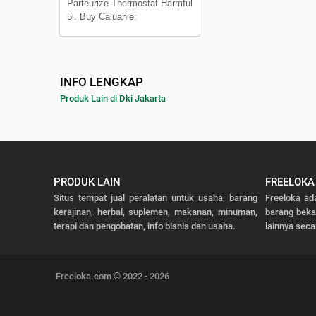
Parteurize Thermostat Harmful
5l. Buy Caluanie:
INFO LENGKAP
Produk Lain di Dki Jakarta
PRODUK LAIN
FREELOKA
Situs tempat jual peralatan untuk usaha, barang
Freeloka ad
kerajinan, herbal, suplemen, makanan, minuman,
barang bek
terapi dan pengobatan, info bisnis dan usaha.
lainnya seca
Freeloka.com © 2022 - 2026