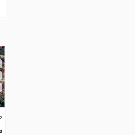
ual 200rb
2 40x20 3 SHM. Lokasi Serdam. Korpri
0