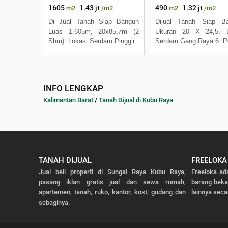
1605
1.43 jt
490
1.32 jt
m2
/m2
m2
/m2
Di Jual Tanah Siap Bangun
Dijual Tanah Siap Ba
Luas 1.605m, 20x85,7m (2
Ukuran 20 X 24,5. L
Shm). Lokasi Serdam Pinggir
Serdam Gang Raya 6. Po
INFO LENGKAP
Kalimantan Barat
/
Tanah Dijual di Kubu Raya
TANAH DIJUAL
FREELOKA
Jual beli properti di Sungai Raya Kubu Raya,
Freeloka ad
pasang iklan gratis jual dan sewa rumah,
barang bek
apartemen, tanah, ruko, kantor, kost, gudang dan
lainnya seca
sebaginya.