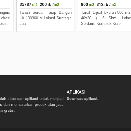
35787
200 rb
800
812 rb
m2
/m2
m2
/m2
ngun,
Tanah Serdam Siap Bangun
Tanah Dijual Ukuran 800 m2
okasi
Uk 100360 M Lokasi Strategis
40x20 ). 3 Shm. Lokas
sisi
Jual
Serdam. Komplek Korpri
APLIKASI
alah situs dan aplikasi untuk menjual
Download aplikasi
.
as dan memasarkan produk atau jasa
ra gratis.