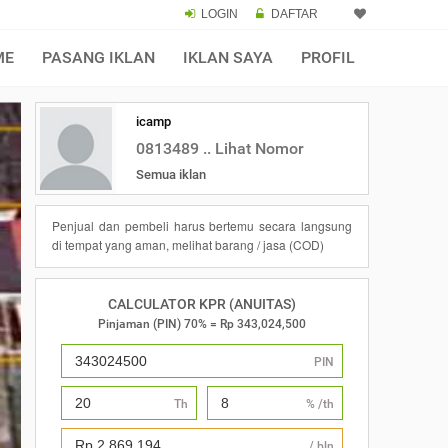
LOGIN
DAFTAR
×
ME
PASANG IKLAN
IKLAN SAYA
PROFIL
icamp
0813489 .. Lihat Nomor
Semua iklan
Penjual dan pembeli harus bertemu secara langsung
di tempat yang aman, melihat barang / jasa (COD)
CALCULATOR KPR (ANUITAS)
Pinjaman (PIN) 70% = Rp 343,024,500
PIN
Th
% /th
/ bln