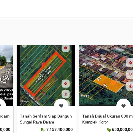
kandi
erdam Gang Raya 6
Tanah Serdam Siap Bangun UK 100 360 M Lokasi Strategis J
Tanah Dijual Ukuran 800 m
Sungai Raya Dalam
Komplek Korpri
0,000
7,157,400,000
650,000,00
Rp
Rp