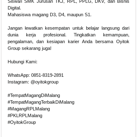
Siswa/i SMK Jurusan TKJ, RPL, PPLG, DKV, dan Bisnis
Digital.
Mahasiswa magang D3, D4, maupun S1.
Jangan lewatkan kesempatan untuk belajar langsung dari
dunia kerja profesional. Tingkatkan kemampuan,
pengalaman, dan kesiapan karier Anda bersama Oyitok
Group sekarang juga!
Hubungi Kami:
WhatsApp: 0851-8319-2891
Instagram: @oyitokgroup
#TempatMagangDiMalang
#TempatMagangTerbaikDiMalang
#MagangRPLMalang
#PKLRPLMalang
#OyitokGroup