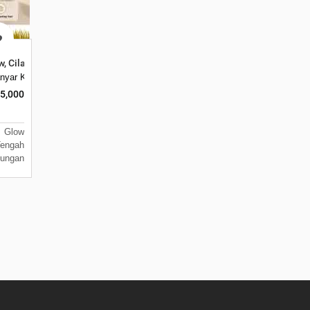
 Tengah
w, Cilacap-jawa Tengah
5213, Indonesia,
nyar Kel. , Indramayu, Indramayu, 45213, Indonesia, Karanganyar, Indramay
5,000
 Glow
engah
ungan