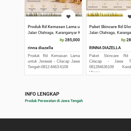
Produk Rd Kemasan Lama untuk Jerawat, Cilacap-jawa
Paket Skincare Rd Glo
Jalan Olahraga, Karanganyar Kel. , Indramayu, Indramayu, 4
Jalan Olahraga, Karanga
285,000
28
Rp
Rp
rinna diazella
RINNA DIAZELLA
Produk Rd Kemasan Lama
Paket Skincare Rd
untuk Jerawat - Cilacap Jawa
Cilacap - Jawa T
Tengah-0812-8463-6109
081284636109 Kand
Utama
INFO LENGKAP
Produk Perawatan di Jawa Tengah