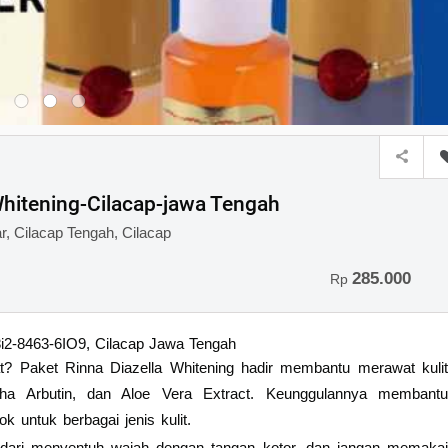
Whitening-Cilacap-jawa Tengah
 Cilacap Tengah, Cilacap
285.000
Rp
i2-8463-6IO9, Cilacap Jawa Tengah
at? Paket Rinna Diazella Whitening hadir membantu merawat kulit
pha Arbutin, dan Aloe Vera Extract. Keunggulannya membantu
 untuk berbagai jenis kulit.
ndari menyentuh wajah dengan tangan kotor, dan jangan memakai